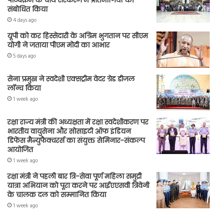
पाठ्यक्रम के चौथे संस्करण में प्रतिभागियों को
संबोधित किया
4 days ago
यूपी को कर हिस्सेदारी के अग्रिम भुगतान पर सीएम
योगी ने जताया पीएम मोदी का आभार
5 days ago
सेना प्रमुख ने स्वदेशी एक्सट्रीम वेदर ग्रेड डीजल
लॉन्च किया
1 week ago
रक्षा राज्य मंत्री की अध्यक्षता में रक्षा स्वदेशीकरण पर
भारतीय वायुसेना और सोसाइटी ऑफ इंडियन
डिफेंस मैन्युफैक्चरर्स का संयुक्त सेमिनार-संकल्प
आयोजित
1 week ago
रक्षा मंत्री ने पहली बार त्रि-सेवा पूर्ण महिला समुद्री
यात्रा अभियान को पूरा करने पर आईएएसवी त्रिवेनी
के चालक दल को सम्मानित किया
1 week ago