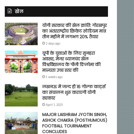
खेल
योगी सरकार की खेल क्रांति: गोरखपुर
का अंतरराष्ट्रीय क्रिकेट स्टेडियम मात्र
तीन महीने में लगभग 20% तैयार
2 days ago
यूपी के युवाओं के लिए सुनहरा
अवसर, मेजर ध्यानचंद खेल
विश्वविद्यालय के पीजी डिप्लोमा की
मान्यता उच्च स्तर की
3 weeks ago
लखनऊ में जल्द ही 16 गोल्फ कार्ट्स
का संचालन शुरू कराएगी योगी
सरकार
April 1, 2025
MAJOR LAISHRAM JYOTIN SINGH,
ASHOK CHAKRA (POSTHUMOUS)
FOOTBALL TOURNAMENT
CONCLUDES