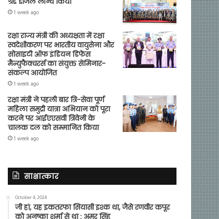
ग्रेड डीजल लॉन्च किया
1 week ago
रक्षा राज्य मंत्री की अध्यक्षता में रक्षा
स्वदेशीकरण पर भारतीय वायुसेना और
सोसाइटी ऑफ इंडियन डिफेंस
मैन्युफैक्चरर्स का संयुक्त सेमिनार-
संकल्प आयोजित
1 week ago
रक्षा मंत्री ने पहली बार त्रि-सेवा पूर्ण
महिला समुद्री यात्रा अभियान को पूरा
करने पर आईएएसवी त्रिवेनी के
चालक दल को सम्मानित किया
1 week ago
साक्षात्कार
October 4, 2024
जी हां, यह इकतरफा सियासी इश्क था, जैसे रणवीर कपूर
को अनुष्का शर्मा से था : अमर सिंह