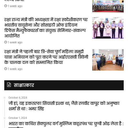
1 week ago
रक्षा राज्य मंत्री की अध्यक्षता में रक्षा स्वदेशीकरण पर
भारतीय वायुसेना और सोसाइटी ऑफ इंडियन
डिफेंस मैन्युफैक्चरर्स का संयुक्त सेमिनार-संकल्प
आयोजित
1 week ago
रक्षा मंत्री ने पहली बार त्रि-सेवा पूर्ण महिला समुद्री
यात्रा अभियान को पूरा करने पर आईएएसवी त्रिवेनी
के चालक दल को सम्मानित किया
1 week ago
साक्षात्कार
October 4, 2024
जी हां, यह इकतरफा सियासी इश्क था, जैसे रणवीर कपूर को अनुष्का
शर्मा से था : अमर सिंह
October 1, 2024
भारत का कथित सेक्युलर वर्ग मुस्लिम कट्टरपंथ पर चुप्पी ओढ़ लेता है :