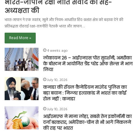
भारत-जापान रक्षा नीति संवाद की सह-
अध्यक्षता की
भारत-जापान ने एक स्वतंत्र, खुले और नियम-आधारित हिंद-प्रशांत क्षेत्र को बढ़ावा देने की
प्रतिबद्धता दोहराई रक्षा-राजनीति नेटवर्क भारत और जापान…
Read More »
4 weeks ago
लोकायन 26 – आईएनएस पोत सुदर्शनी, अमरीका
के बोस्टन में आयोजित ग्रैंड परेड ऑफ सेल्स में भाग
लिया
July 10, 2026
कनाडा की रॉयल कैनेडियन माउंटेड पुलिस का
बड़ा बयान : निज्जर हत्याकांड में भारत का कोई
रोल नहीं : कनाडा
July 10, 2026
आईएमएफ ने माना लोहा, सबसे तेज इकोनॉमी का
दर्जा बरकरार, अमेरिका-चीन से भी आगे निकलने
की राह पर भारत