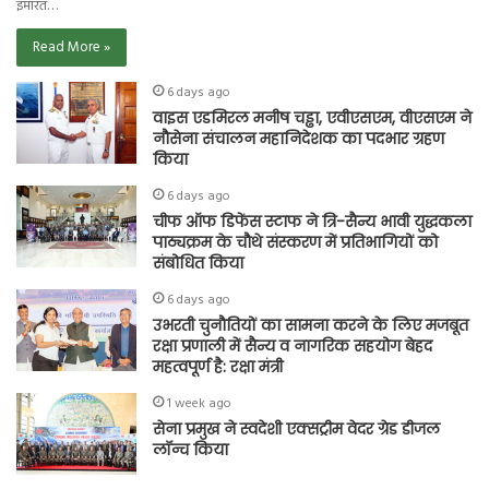
इमारत…
Read More »
6 days ago
वाइस एडमिरल मनीष चड्ढा, एवीएसएम, वीएसएम ने
नौसेना संचालन महानिदेशक का पदभार ग्रहण
किया
6 days ago
चीफ ऑफ डिफेंस स्टाफ ने त्रि-सैन्य भावी युद्धकला
पाठ्यक्रम के चौथे संस्करण में प्रतिभागियों को
संबोधित किया
6 days ago
उभरती चुनौतियों का सामना करने के लिए मजबूत
रक्षा प्रणाली में सैन्य व नागरिक सहयोग बेहद
महत्वपूर्ण है: रक्षा मंत्री
1 week ago
सेना प्रमुख ने स्वदेशी एक्सट्रीम वेदर ग्रेड डीजल
लॉन्च किया