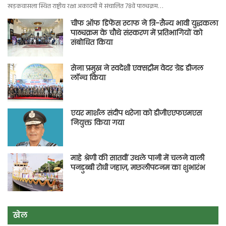
खड़कवासला स्थित राष्ट्रीय रक्षा अकादमी में संचालित 78वें पाठ्यक्रम…
चीफ ऑफ डिफेंस स्टाफ ने त्रि-सैन्य भावी युद्धकला
पाठ्यक्रम के चौथे संस्करण में प्रतिभागियों को
संबोधित किया
सेना प्रमुख ने स्वदेशी एक्सट्रीम वेदर ग्रेड डीजल
लॉन्च किया
एयर मार्शल संदीप थरेजा को डीजीएएफएमएस
नियुक्त किया गया
माहे श्रेणी की सातवीं उथले पानी में चलने वाली
पनडुब्बी रोधी जहाज़, मछलीपटनम का शुभारंभ
खेल