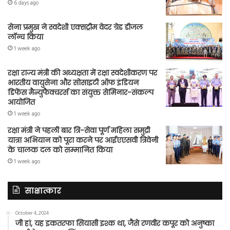
6 days ago
सेना प्रमुख ने स्वदेशी एक्सट्रीम वेदर ग्रेड डीजल
लॉन्च किया
1 week ago
रक्षा राज्य मंत्री की अध्यक्षता में रक्षा स्वदेशीकरण पर
भारतीय वायुसेना और सोसाइटी ऑफ इंडियन
डिफेंस मैन्युफैक्चरर्स का संयुक्त सेमिनार-संकल्प
आयोजित
1 week ago
रक्षा मंत्री ने पहली बार त्रि-सेवा पूर्ण महिला समुद्री
यात्रा अभियान को पूरा करने पर आईएएसवी त्रिवेनी
के चालक दल को सम्मानित किया
1 week ago
साक्षात्कार
October 4, 2024
जी हां, यह इकतरफा सियासी इश्क था, जैसे रणवीर कपूर को अनुष्का