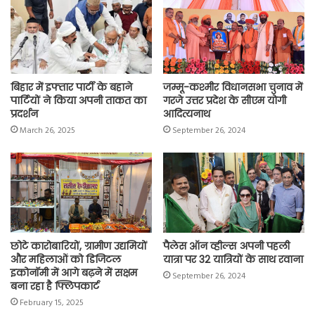
o
p
r
a
n
k
p
m
k
बिहार में इफ्तार पार्टी के बहाने
जम्मू-कश्मीर विधानसभा चुनाव में
पार्टियों ने किया अपनी ताकत का
गरजे उत्तर प्रदेश के सीएम योगी
प्रदर्शन
आदित्यनाथ
March 26, 2025
September 26, 2024
छोटे कारोबारियों, ग्रामीण उद्यमियों
पैलेस ऑन व्हील्स अपनी पहली
और महिलाओं को डिजिटल
यात्रा पर 32 यात्रियों के साथ रवाना
इकोनॉमी में आगे बढ़ने में सक्षम
September 26, 2024
बना रहा है फ्लिपकार्ट
February 15, 2025