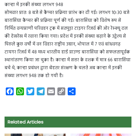
कान्हा में इनकी संख्या लगभग 948
सोमवार प्रातः 8 बजे से कैप्चर प्रक्रिया प्रारंभ कर दी गई। लगभग 10ः30 बजे
बारासिंघा कैप्चर की प्रक्रिया पूर्ण की गई। बारासिंघा को विशेष रूप से
निर्मित वन्यप्राणी परिवहन ट्रक में सतपुड़ा टाइगर रिजर्व की ओर रेस्क्यू दल
की देखरेख में रवाना किया गया। प्रदेश में इनकी संख्या बढ़ाने के उद्वेश्य से
पिछले कुछ वर्षों में वन विहार राष्ट्रीय उद्यान, भोपाल में 7 एवं बांधवगढ़
टायगर रिजर्व में 48 मध्य भारतीय हार्ड ग्राउण्ड बारासिंघा को सफलतापूर्वक
स्थानांतरण किया जा चुका है। कान्हा में सत्तर के दशक में मात्र 66 बारासिंघा
बचे थे, कान्हा प्रबंधन द्वारा बेहतर संरक्षण के चलते अब कान्हा में इनकी
संख्या लगभग 948 तक हो गयी है।
F
W
T
T
E
C
S
a
h
w
e
m
o
h
c
a
i
l
a
p
a
e
t
t
e
i
y
r
Related Articles
b
s
t
g
l
L
e
o
A
e
r
i