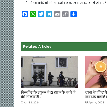
मौसम कोई भी हो सनस्क्रीन जरूर लगाएं। हर दो से तीन घंटे 
F
W
T
T
E
C
S
a
h
w
e
m
o
h
c
a
i
l
a
p
a
e
t
t
e
i
y
r
b
s
t
g
l
L
e
o
A
e
r
i
Related Articles
o
p
r
a
n
k
p
m
k
फिनलैंड के स्कूल में 12 साल के बच्चे ने
त्वचा के लिए बे
की गोलीबारी…
को टोंड बनाने 
April 2, 2024
April 4, 2024