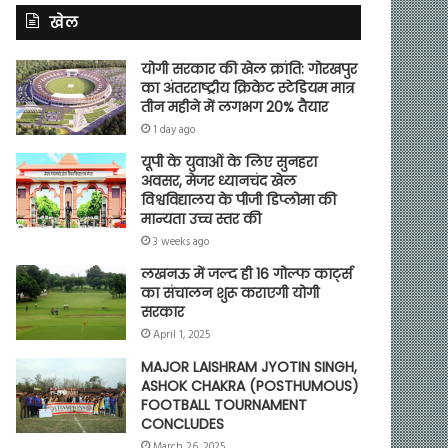
खेल
योगी सरकार की खेल क्रांति: गोरखपुर
का अंतरराष्ट्रीय क्रिकेट स्टेडियम मात्र
तीन महीने में लगभग 20% तैयार
1 day ago
यूपी के युवाओं के लिए सुनहरा
अवसर, मेजर ध्यानचंद खेल
विश्वविद्यालय के पीजी डिप्लोमा की
मान्यता उच्च स्तर की
3 weeks ago
लखनऊ में जल्द ही 16 गोल्फ कार्ट्स
का संचालन शुरू कराएगी योगी
सरकार
April 1, 2025
MAJOR LAISHRAM JYOTIN SINGH,
ASHOK CHAKRA (POSTHUMOUS)
FOOTBALL TOURNAMENT
CONCLUDES
March 26, 2025