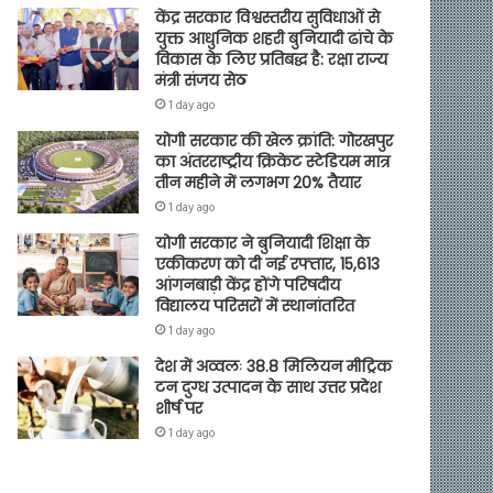
केंद्र सरकार विश्वस्तरीय सुविधाओं से
युक्त आधुनिक शहरी बुनियादी ढांचे के
विकास के लिए प्रतिबद्ध है: रक्षा राज्य
मंत्री संजय सेठ
1 day ago
योगी सरकार की खेल क्रांति: गोरखपुर
का अंतरराष्ट्रीय क्रिकेट स्टेडियम मात्र
तीन महीने में लगभग 20% तैयार
1 day ago
योगी सरकार ने बुनियादी शिक्षा के
एकीकरण को दी नई रफ्तार, 15,613
आंगनबाड़ी केंद्र होंगे परिषदीय
विद्यालय परिसरों में स्थानांतरित
1 day ago
देश में अव्वलः 38.8 मिलियन मीट्रिक
टन दुग्ध उत्पादन के साथ उत्तर प्रदेश
शीर्ष पर
1 day ago