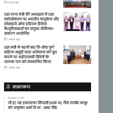
6 days ago
रक्षा राज्य मंत्री की अध्यक्षता में रक्षा
स्वदेशीकरण पर भारतीय वायुसेना और
सोसाइटी ऑफ इंडियन डिफेंस
मैन्युफैक्चरर्स का संयुक्त सेमिनार-
संकल्प आयोजित
1 week ago
रक्षा मंत्री ने पहली बार त्रि-सेवा पूर्ण
महिला समुद्री यात्रा अभियान को पूरा
करने पर आईएएसवी त्रिवेनी के
चालक दल को सम्मानित किया
1 week ago
साक्षात्कार
October 4, 2024
जी हां, यह इकतरफा सियासी इश्क था, जैसे रणवीर कपूर
को अनुष्का शर्मा से था : अमर सिंह