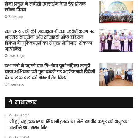
सेना प्रमुख ने स्वदेशी एक्सट्रीम वेदर ग्रेड डीजल
लॉन्च किया
7 days ago
रक्षा राज्य मंत्री की अध्यक्षता में रक्षा स्वदेशीकरण पर
भारतीय वायुसेना और सोसाइटी ऑफ इंडियन
डिफेंस मैन्युफैक्चरर्स का संयुक्त सेमिनार-संकल्प
आयोजित
1 week ago
रक्षा मंत्री ने पहली बार त्रि-सेवा पूर्ण महिला समुद्री
यात्रा अभियान को पूरा करने पर आईएएसवी त्रिवेनी
के चालक दल को सम्मानित किया
1 week ago
साक्षात्कार
October 4, 2024
जी हां, यह इकतरफा सियासी इश्क था, जैसे रणवीर कपूर को अनुष्का
शर्मा से था : अमर सिंह
October 1, 2024