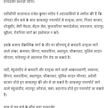
डायवर्जन प्रभावी रहेगा।
एडीसीपी यातायात राजेश कुमार पांडेय ने शहरवासियों से अपील की है कि
दोपहर तीन बजे के बाद बाबतपुर एयरपोर्ट से हरहुआ, तरना, गिलट बाजार,
भोजूबीर, जेपी मेहता, सेंट्रल जेल, फुलवरिया फ्लाईओवर, लहरतारा, चांदपुर,
मुढ़ैला, रोहनिया मार्ग का इस्तेमाल न करें।
इसके बजाय वैकल्पिक मार्ग के तौर पर बीएचयू से कचहरी-हरहुआ जाने
वाले लंका, कमच्छा, सिगरा, मलदहिया, अधांपुल, चौकाघाट, पुलिस लाइन
चौराहा, पांडेयपुर से अंडरपास रिंग रोड जा सकते हैं।
वहीं, मंडुवाडीह से कचहरी और हरहुआ जाने वाले आकाशवाणी, रथयात्रा,
सिगरा, मलदहिया, अंधरापुल, चौकाघाट, पुलिस लाइन चौराहा, अर्दली
बाजार होते हुए बाबतपुर की ओर से जा सकते हैं। बाबतपुर एयरपोर्ट जाने
वाले मंडुवाडीह, चांदपुर, लोहता, जंसा, बड़ागांव होते हुए एयरपोर्ट जा सकते
हैं।
पांच से छह बजे के बीच यहां डायवर्जन