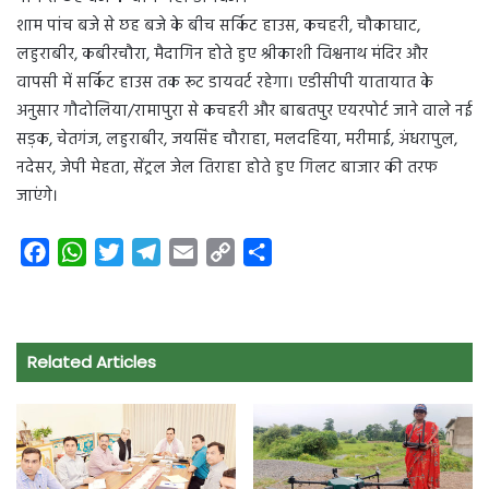
शाम पांच बजे से छह बजे के बीच सर्किट हाउस, कचहरी, चौकाघाट,
लहुराबीर, कबीरचौरा, मैदागिन होते हुए श्रीकाशी विश्वनाथ मंदिर और
वापसी में सर्किट हाउस तक रूट डायवर्ट रहेगा। एडीसीपी यातायात के
अनुसार गौदोलिया/रामापुरा से कचहरी और बाबतपुर एयरपोर्ट जाने वाले नई
सड़क, चेतगंज, लहुराबीर, जयसिंह चौराहा, मलदहिया, मरीमाई, अंधरापुल,
नदेसर, जेपी मेहता, सेंट्रल जेल तिराहा होते हुए गिलट बाजार की तरफ
जाएंगे।
F
W
T
T
E
C
S
a
h
w
e
m
o
h
c
a
i
l
a
p
a
e
t
t
e
i
y
r
Related Articles
b
s
t
g
l
L
e
o
A
e
r
i
o
p
r
a
n
k
p
m
k