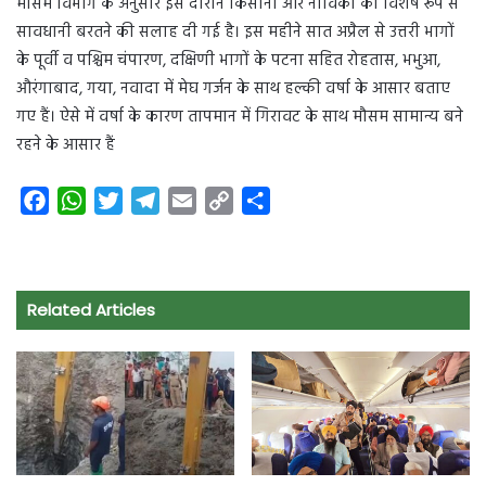
मौसम विभाग के अनुसार इस दौरान किसानों और नाविकों को विशेष रूप से
सावधानी बरतने की सलाह दी गई है। इस महीने सात अप्रैल से उत्तरी भागों
के पूर्वी व पश्चिम चंपारण, दक्षिणी भागों के पटना सहित रोहतास, भभुआ,
औरंगाबाद, गया, नवादा में मेघ गर्जन के साथ हल्की वर्षा के आसार बताए
गए हैं। ऐसे में वर्षा के कारण तापमान में गिरावट के साथ मौसम सामान्य बने
रहने के आसार हैं
F
W
T
T
E
C
S
a
h
w
e
m
o
h
c
a
i
l
a
p
a
e
t
t
e
i
y
r
Related Articles
b
s
t
g
l
L
e
o
A
e
r
i
o
p
r
a
n
k
p
m
k