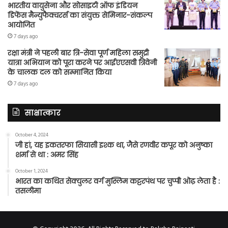
भारतीय वायुसेना और सोसाइटी ऑफ इंडियन
डिफेंस मैन्युफैक्चरर्स का संयुक्त सेमिनार-संकल्प
आयोजित
7 days ago
रक्षा मंत्री ने पहली बार त्रि-सेवा पूर्ण महिला समुद्री
यात्रा अभियान को पूरा करने पर आईएएसवी त्रिवेनी
के चालक दल को सम्मानित किया
7 days ago
साक्षात्कार
October 4, 2024
जी हां, यह इकतरफा सियासी इश्क था, जैसे रणवीर कपूर को अनुष्का
शर्मा से था : अमर सिंह
October 1, 2024
भारत का कथित सेक्युलर वर्ग मुस्लिम कट्टरपंथ पर चुप्पी ओढ़ लेता है :
तसलीमा