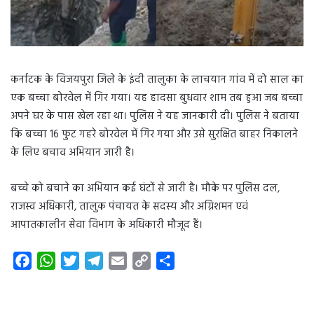
कर्नाटक के विजयपुरा जिले के इंदी तालुका के लाचयान गांव में दो साल का
एक बच्चा बोरवेल में गिर गया। यह हादसा बुधवार शाम तब हुआ जब बच्चा
अपने घर के पास खेल रहा था। पुलिस ने यह जानकारी दी। पुलिस ने बताया
कि बच्चा 16 फुट गहरे बोरवेल में गिर गया और उसे सुरक्षित बाहर निकालने
के लिए बचाव अभियान जारी है।
बच्चे को बचाने का अभियान कई घंटों से जारी है। मौके पर पुलिस दल,
राजस्व अधिकारी, तालुक पंचायत के सदस्य और अग्निशमन एवं
आपातकालीन सेवा विभाग के अधिकारी मौजूद हैं।
F
W
T
T
E
C
S
a
h
w
e
m
o
h
c
a
i
l
a
p
a