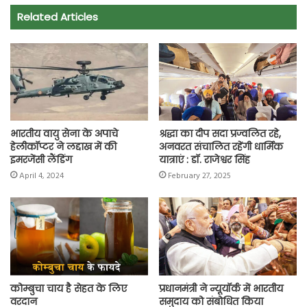
e
t
t
e
i
y
r
Related Articles
b
s
t
g
l
L
e
o
A
e
r
i
o
p
r
a
n
k
p
m
k
भारतीय वायु सेना के अपाचे
श्रद्धा का दीप सदा प्रज्वलित रहे,
हेलीकॉप्टर ने लद्दाख में की
अनवरत संचालित रहेंगी धार्मिक
इमरजेंसी लैंडिंग
यात्राएं : डॉ. राजेश्वर सिंह
April 4, 2024
February 27, 2025
कोम्बुचा चाय है सेहत के लिए
प्रधानमंत्री ने न्यूयॉर्क में भारतीय
वरदान
समुदाय को संबोधित किया