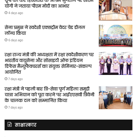
यूपी को कर हिस्सेदारी के अग्रिम भुगतान पर सीएम
योगी ने जताया पीएम मोदी का आभार
4 days ago
सेना प्रमुख ने स्वदेशी एक्सट्रीम वेदर ग्रेड डीजल
लॉन्च किया
6 days ago
रक्षा राज्य मंत्री की अध्यक्षता में रक्षा स्वदेशीकरण पर
भारतीय वायुसेना और सोसाइटी ऑफ इंडियन
डिफेंस मैन्युफैक्चरर्स का संयुक्त सेमिनार-संकल्प
आयोजित
7 days ago
रक्षा मंत्री ने पहली बार त्रि-सेवा पूर्ण महिला समुद्री
यात्रा अभियान को पूरा करने पर आईएएसवी त्रिवेनी
के चालक दल को सम्मानित किया
7 days ago
साक्षात्कार