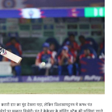
रारी हार का मुंह देखना पड़ा, लेकिन विशाखापट्टनम में ऋषभ पंत
हरे पर मुस्कान बिखेरी। पंत ने केकेआर के बॉलिंग अटैक की धज्जियां उड़ाते