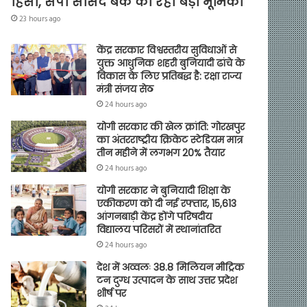
हिंसा, सपा सांसद बर्क की रही बड़ी भूमिका
23 hours ago
केंद्र सरकार विश्वस्तरीय सुविधाओं से
युक्त आधुनिक शहरी बुनियादी ढांचे के
विकास के लिए प्रतिबद्ध है: रक्षा राज्य
मंत्री संजय सेठ
24 hours ago
योगी सरकार की खेल क्रांति: गोरखपुर
का अंतरराष्ट्रीय क्रिकेट स्टेडियम मात्र
तीन महीने में लगभग 20% तैयार
24 hours ago
योगी सरकार ने बुनियादी शिक्षा के
एकीकरण को दी नई रफ्तार, 15,613
आंगनबाड़ी केंद्र होंगे परिषदीय
विद्यालय परिसरों में स्थानांतरित
24 hours ago
देश में अव्वलः 38.8 मिलियन मीट्रिक
टन दुग्ध उत्पादन के साथ उत्तर प्रदेश
शीर्ष पर