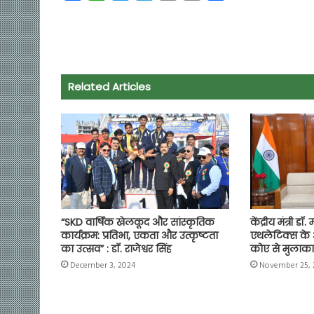
a
h
w
e
m
o
h
c
a
i
l
a
p
a
e
t
t
e
i
y
r
b
s
t
g
l
L
e
o
A
e
r
i
Related Articles
o
p
r
a
n
k
p
m
k
“SKD वार्षिक खेलकूद और सांस्कृतिक
केंद्रीय मंत्री ड
कार्यक्रम: प्रतिभा, एकता और उत्कृष्टता
एथलेटिक्स के अध
का उत्सव” : डॉ. राजेश्वर सिंह
कोए से मुलाक
December 3, 2024
November 25, 