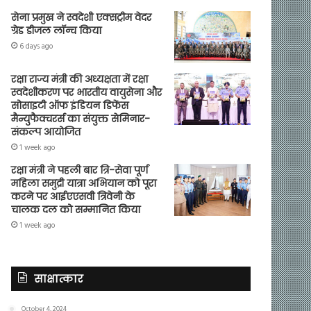
सेना प्रमुख ने स्वदेशी एक्सट्रीम वेदर
ग्रेड डीजल लॉन्च किया
6 days ago
रक्षा राज्य मंत्री की अध्यक्षता में रक्षा
स्वदेशीकरण पर भारतीय वायुसेना और
सोसाइटी ऑफ इंडियन डिफेंस
मैन्युफैक्चरर्स का संयुक्त सेमिनार-
संकल्प आयोजित
1 week ago
रक्षा मंत्री ने पहली बार त्रि-सेवा पूर्ण
महिला समुद्री यात्रा अभियान को पूरा
करने पर आईएएसवी त्रिवेनी के
चालक दल को सम्मानित किया
1 week ago
साक्षात्कार
October 4, 2024