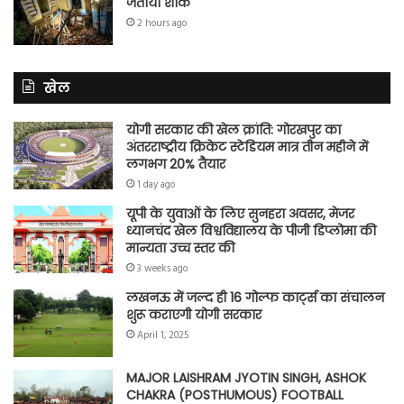
जताया शोक
2 hours ago
खेल
योगी सरकार की खेल क्रांति: गोरखपुर का
अंतरराष्ट्रीय क्रिकेट स्टेडियम मात्र तीन महीने में
लगभग 20% तैयार
1 day ago
यूपी के युवाओं के लिए सुनहरा अवसर, मेजर
ध्यानचंद खेल विश्वविद्यालय के पीजी डिप्लोमा की
मान्यता उच्च स्तर की
3 weeks ago
लखनऊ में जल्द ही 16 गोल्फ कार्ट्स का संचालन
शुरू कराएगी योगी सरकार
April 1, 2025
MAJOR LAISHRAM JYOTIN SINGH, ASHOK
CHAKRA (POSTHUMOUS) FOOTBALL