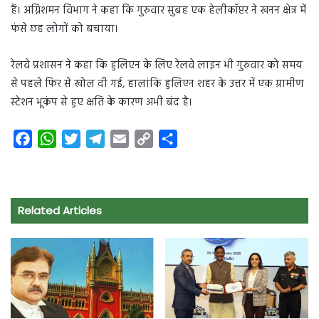
हैं। अग्निशमन विभाग ने कहा कि गुरुवार सुबह एक हेलीकॉप्टर ने खनन क्षेत्र में
फंसे छह लोगों को बचाया।
रेलवे प्रशासन ने कहा कि हुलिएन के लिए रेलवे लाइन भी गुरुवार को समय
से पहले फिर से खोल दी गई, हालांकि हुलिएन शहर के उत्तर में एक ग्रामीण
स्टेशन भूकंप से हुए क्षति के कारण अभी बंद है।
F
W
T
T
E
C
S
a
h
w
e
m
o
h
c
a
i
l
a
p
a
e
t
t
e
i
y
r
Related Articles
b
s
t
g
l
L
e
o
A
e
r
i
o
p
r
a
n
k
p
m
k