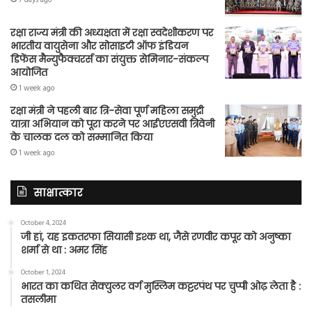
रक्षा राज्य मंत्री की अध्यक्षता में रक्षा स्वदेशीकरण पर
भारतीय वायुसेना और सोसाइटी ऑफ इंडियन
डिफेंस मैन्युफैक्चरर्स का संयुक्त सेमिनार-संकल्प
आयोजित
1 week ago
रक्षा मंत्री ने पहली बार त्रि-सेवा पूर्ण महिला समुद्री
यात्रा अभियान को पूरा करने पर आईएएसवी त्रिवेनी
के चालक दल को सम्मानित किया
1 week ago
साक्षात्कार
October 4, 2024
जी हां, यह इकतरफा सियासी इश्क था, जैसे रणवीर कपूर को अनुष्का
शर्मा से था : अमर सिंह
October 1, 2024
भारत का कथित सेक्युलर वर्ग मुस्लिम कट्टरपंथ पर चुप्पी ओढ़ लेता है :
तसलीमा