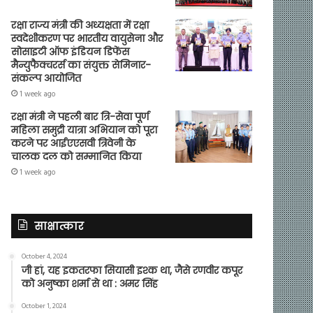
रक्षा राज्य मंत्री की अध्यक्षता में रक्षा
स्वदेशीकरण पर भारतीय वायुसेना और
सोसाइटी ऑफ इंडियन डिफेंस
मैन्युफैक्चरर्स का संयुक्त सेमिनार-
संकल्प आयोजित
1 week ago
रक्षा मंत्री ने पहली बार त्रि-सेवा पूर्ण
महिला समुद्री यात्रा अभियान को पूरा
करने पर आईएएसवी त्रिवेनी के
चालक दल को सम्मानित किया
1 week ago
साक्षात्कार
October 4, 2024
जी हां, यह इकतरफा सियासी इश्क था, जैसे रणवीर कपूर
को अनुष्का शर्मा से था : अमर सिंह
October 1, 2024