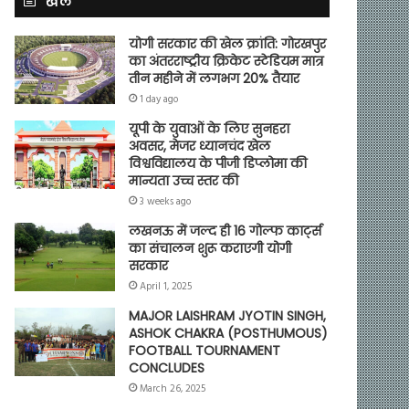
खेल
योगी सरकार की खेल क्रांति: गोरखपुर
का अंतरराष्ट्रीय क्रिकेट स्टेडियम मात्र
तीन महीने में लगभग 20% तैयार
1 day ago
यूपी के युवाओं के लिए सुनहरा
अवसर, मेजर ध्यानचंद खेल
विश्वविद्यालय के पीजी डिप्लोमा की
मान्यता उच्च स्तर की
3 weeks ago
लखनऊ में जल्द ही 16 गोल्फ कार्ट्स
का संचालन शुरू कराएगी योगी
सरकार
April 1, 2025
MAJOR LAISHRAM JYOTIN SINGH,
ASHOK CHAKRA (POSTHUMOUS)
FOOTBALL TOURNAMENT
CONCLUDES
March 26, 2025