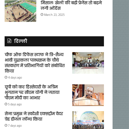
मिसालः खेलों की बढ़ी प्रेजेंस तो बढ़ने
लगी अटेंडेंस
March 23, 2025
दिल्ली
चीफ ऑफ डिफेंस स्टाफ ने त्रि-सैन्य
भावी युद्धकला पाठ्यक्रम के चौथे
संस्करण में प्रतिभागियों को संबोधित
किया
4 days ago
यूपी को कर हिस्सेदारी के अग्रिम
भुगतान पर सीएम योगी ने जताया
पीएम मोदी का आभार
5 days ago
सेना प्रमुख ने स्वदेशी एक्सट्रीम वेदर
ग्रेड डीजल लॉन्च किया
7 days ago