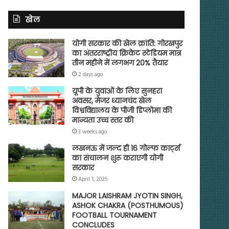
खेल
योगी सरकार की खेल क्रांति: गोरखपुर
का अंतरराष्ट्रीय क्रिकेट स्टेडियम मात्र
तीन महीने में लगभग 20% तैयार
2 days ago
यूपी के युवाओं के लिए सुनहरा
अवसर, मेजर ध्यानचंद खेल
विश्वविद्यालय के पीजी डिप्लोमा की
मान्यता उच्च स्तर की
3 weeks ago
लखनऊ में जल्द ही 16 गोल्फ कार्ट्स
का संचालन शुरू कराएगी योगी
सरकार
April 1, 2025
MAJOR LAISHRAM JYOTIN SINGH,
ASHOK CHAKRA (POSTHUMOUS)
FOOTBALL TOURNAMENT
CONCLUDES