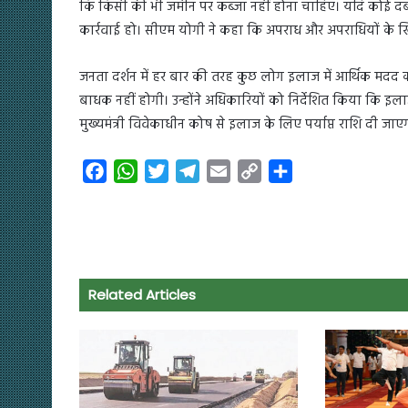
कि किसी की भी जमीन पर कब्जा नहीं होना चाहिए। यदि कोई द
कार्रवाई हो। सीएम योगी ने कहा कि अपराध और अपराधियों के 
जनता दर्शन में हर बार की तरह कुछ लोग इलाज में आर्थिक मदद की 
बाधक नहीं होगी। उन्होंने अधिकारियों को निर्देशित किया कि इलाज म
मुख्यमंत्री विवेकाधीन कोष से इलाज के लिए पर्याप्त राशि दी जाए
F
W
T
T
E
C
S
a
h
w
e
m
o
h
c
a
i
l
a
p
a
e
t
t
e
i
y
r
b
s
t
g
l
L
e
o
A
e
r
i
Related Articles
o
p
r
a
n
k
p
m
k