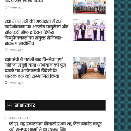
ग्रेड डीजल लॉन्च किया
1 week ago
रक्षा राज्य मंत्री की अध्यक्षता में रक्षा
स्वदेशीकरण पर भारतीय वायुसेना और
सोसाइटी ऑफ इंडियन डिफेंस
मैन्युफैक्चरर्स का संयुक्त सेमिनार-
संकल्प आयोजित
1 week ago
रक्षा मंत्री ने पहली बार त्रि-सेवा पूर्ण
महिला समुद्री यात्रा अभियान को पूरा
करने पर आईएएसवी त्रिवेनी के
चालक दल को सम्मानित किया
1 week ago
साक्षात्कार
October 4, 2024
जी हां, यह इकतरफा सियासी इश्क था, जैसे रणवीर कपूर
को अनुष्का शर्मा से था : अमर सिंह