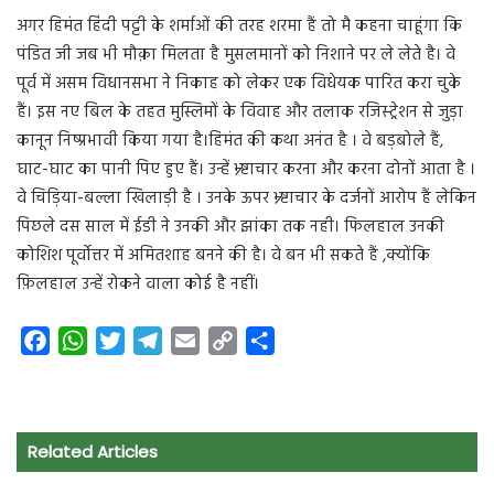
अगर हिमंत हिंदी पट्टी के शर्माओं की तरह शरमा हैं तो मै कहना चाहूंगा कि
पंडित जी जब भी मौक़ा मिलता है मुसलमानों को निशाने पर ले लेते है। वे
पूर्व में असम विधानसभा ने निकाह को लेकर एक विधेयक पारित करा चुके
हैं। इस नए बिल के तहत मुस्लिमों के विवाह और तलाक रजिस्ट्रेशन से जुड़ा
कानून निष्प्रभावी किया गया है।हिमंत की कथा अनंत है । वे बड़बोले हैं,
घाट-घाट का पानी पिए हुए हैं। उन्हें भ्र्ष्टाचार करना और करना दोनों आता है ।
वे चिड़िया-बल्ला खिलाड़ी है । उनके ऊपर भ्र्ष्टाचार के दर्जनों आरोप हैं लेकिन
पिछले दस साल में ईडी ने उनकी और झांका तक नही। फिलहाल उनकी
कोशिश पूर्वोत्तर में अमितशाह बनने की है। वे बन भी सकते हैं ,क्योंकि
फ़िलहाल उन्हें रोकने वाला कोई है नहीं।
F
W
T
T
E
C
S
a
h
w
e
m
o
h
c
a
i
l
a
p
a
e
t
t
e
i
y
r
Related Articles
b
s
t
g
l
L
e
o
A
e
r
i