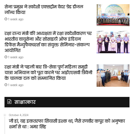
सेना प्रमुख ने स्वदेशी एक्सट्रीम वेदर ग्रेड डीजल
लॉन्च किया
1 week ago
रक्षा राज्य मंत्री की अध्यक्षता में रक्षा स्वदेशीकरण पर
भारतीय वायुसेना और सोसाइटी ऑफ इंडियन
डिफेंस मैन्युफैक्चरर्स का संयुक्त सेमिनार-संकल्प
आयोजित
1 week ago
रक्षा मंत्री ने पहली बार त्रि-सेवा पूर्ण महिला समुद्री
यात्रा अभियान को पूरा करने पर आईएएसवी त्रिवेनी
के चालक दल को सम्मानित किया
1 week ago
साक्षात्कार
October 4, 2024
जी हां, यह इकतरफा सियासी इश्क था, जैसे रणवीर कपूर को अनुष्का
शर्मा से था : अमर सिंह