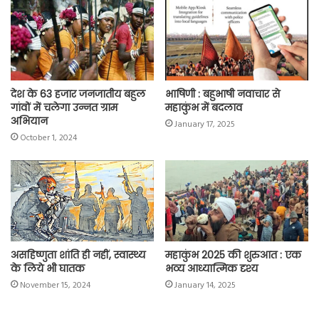
o
p
r
a
n
k
p
m
k
देश के 63 हजार जनजातीय बहुल
भाषिणी : बहुभाषी नवाचार से
गांवों में चलेगा उन्नत ग्राम
महाकुंभ में बदलाव
अभियान
January 17, 2025
October 1, 2024
असहिष्णुता शांति ही नहीं, स्वास्थ्य
महाकुंभ 2025 की शुरुआत : एक
के लिये भी घातक
भव्य आध्यात्मिक दृश्य
November 15, 2024
January 14, 2025