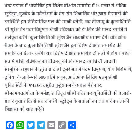
भव्य पंडाल में आयोजित इस विशेष दीक्षांत समारोह में 15 हजार से अधिक
स्टुडेंट्स, गुरूदेव के फॉलोअर्स के संग-संग शिक्षाविद और ख़ास मेहमानों की
उपस्थिति इस ऐतिहासिक पल की साक्षी बनेगी, जब टीएमयू के कुलाधिपति
श्री सुरेश जैन पदमविभूषण श्रीश्री रविशंकर को डी.लिट की मानद उपाधि से
अलंकृत करेंगे। कुलाधिपति श्री सुरेश जैन अध्यक्षीय भाषण देंगे। वोट ऑफ
थैंक्स के बाद कुलाधिपति श्री सुरेश जैन इस विशेष दीक्षांत समारोह की
समाप्ति का ऐलान करेंगे। यह विशेष दीक्षांत समारोह दो सत्रों में होगा। पहले
सत्र में श्रीश्री रविशंकर को टीएमयू की ओर मानद उपाधि दी जाएगी।
सामूहिक राष्ट्रगान के तुरंत बाद ही दूसरे सत्र में पदम विभूषण, योग शिरोमणि,
दुनिया के जाने-माने आध्यात्मिक गुरू, आर्ट ऑफ लिविंग एवम् श्रीश्री
यूनिवर्सिटी के फाउंडर, वसुधैव कुटुंबकम के प्रबल पैरोकार,
श्रीमदभगवतगीता के मर्मज्ञ, शांतिदूत श्रीश्री रविशंकर यूनिवर्सिटी की हजारों-
हजार युवा शक्ति से संवाद करेंगे। स्टुडेंट्स के सवालों का जवाब देकर उनकी
जिज्ञासा को शांत करेंगे।
F
W
T
T
E
C
S
a
h
w
e
m
o
h