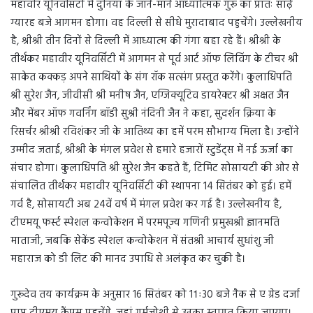
महावीर यूनिवर्सिटी में दुनिया के जाने-माने आध्यात्मिक गुरू का प्रातः साढ़े
ग्यारह बजे आगमन होगा। वह दिल्ली से सीधे मुरादाबाद पहुचेंगे। उल्लेखनीय
है, श्रीश्री तीन दिनों से दिल्ली में आध्यात्म की गंगा बहा रहे हैं। श्रीश्री के
तीर्थंकर महावीर यूनिवर्सिटी में आगमन से पूर्व आर्ट ऑफ लिविंग के टीचर श्री
साकेत कक्कड़ अपने साथियों के संग रॉक सत्संग प्रस्तुत करेंगे। कुलाधिपति
श्री सुरेश जैन, जीवीसी श्री मनीष जैन, एग्जिक्यूटिव डायरेक्टर श्री अक्षत जैन
और मेंबर ऑफ गवर्निंग बॉडी सुश्री नंदिनी जैन ने कहा, सुदर्शन क्रिया के
रिसर्चर श्रीश्री रविशंकर जी के आतिथ्य का हमें परम सौभाग्य मिला है। उन्होंने
उम्मीद जताई, श्रीश्री के मंगल प्रवेश से हमारे हजारों स्टुडेंट्स में नई ऊर्जा का
संचार होगा। कुलाधिपति श्री सुरेश जैन कहते हैं, टिमिट सोसायटी की ओर से
संचालित तीर्थंकर महावीर यूनिवर्सिटी की स्थापना 14 सितंबर को हुई। हमें
गर्व है, सोसायटी अब 24वें वर्ष में मंगल प्रवेश कर गई है। उल्लेखनीय है,
टीएमयू फर्स्ट स्पेशल कन्वोकेशन में परमपूज्य गणिनी प्रमुखश्री ज्ञानमति
माताजी, जबकि सेकेंड स्पेशल कन्वोकेशन में संतश्री आचार्य सुधांशु जी
महाराज को डी लिट की मानद उपाधि से अलंकृत कर चुकी है।
गुरूदेव तय कार्यक्रम के अनुसार 16 सितंबर को 11ः30 बजे नैक से ए ग्रेड दर्जा
प्राप्त टीएमयू कैंपस पहुचेंगे, जहां गर्मजोशी से उनका स्वागत किया जाएगा।