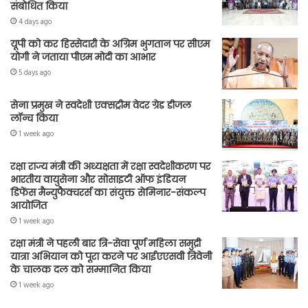
संबोधित किया
4 days ago
यूपी को कर हिस्सेदारी के अग्रिम भुगतान पर सीएम
योगी ने जताया पीएम मोदी का आभार
5 days ago
सेना प्रमुख ने स्वदेशी एक्सट्रीम वेदर ग्रेड डीजल
लॉन्च किया
1 week ago
रक्षा राज्य मंत्री की अध्यक्षता में रक्षा स्वदेशीकरण पर
भारतीय वायुसेना और सोसाइटी ऑफ इंडियन
डिफेंस मैन्युफैक्चरर्स का संयुक्त सेमिनार-संकल्प
आयोजित
1 week ago
रक्षा मंत्री ने पहली बार त्रि-सेवा पूर्ण महिला समुद्री
यात्रा अभियान को पूरा करने पर आईएएसवी त्रिवेनी
के चालक दल को सम्मानित किया
1 week ago