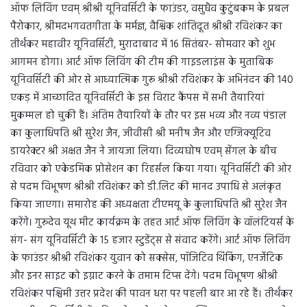
ऑफ लिविंग एवम् श्रीश्री यूनिवर्सिटी के फाउंडर, वसुधैव कुटुंबकम के प्रबल
पैरोकार, श्रीमदभगवतगीता के मर्मज्ञ, वैश्विक शांतिदूत श्रीश्री रविशंकर का
तीर्थंकर महावीर यूनिवर्सिटी, मुरादाबाद में 16 सितंबर- सोमवार को शुभ
आगमन होगा। आर्ट ऑफ लिविंग की टीम की गाइडलाइंस के मुताबिक
यूनिवर्सिटी की ओर से आध्यात्मिक गुरू श्रीश्री रविशंकर के अभिनंदन की 140
एकड़ में आच्छादित यूनिवर्सिटी के इस विराट कैंपस में सभी तैयारियां
मुकम्मल हो चुकी हैं। अंतिम तैयारियों के तौर पर इस भव्य और नव्य पंडाल
का कुलाधिपति श्री सुरेश जैन, जीवीसी श्री मनीष जैन और एग्जिक्यूटिव
डायरेक्टर श्री अक्षत जैन ने जायजा लिया। दिव्यघोष एवम् सेंगल के बीच
रविवार को एकेडमिक प्रोसेशन का रिहर्सल किया गया। यूनिवर्सिटी की ओर
से पदम विभूषण श्रीश्री रविशंकर को डी.लिट की मानद उपाधि से अलंकृत
किया जाएगा। समारोह की अध्यक्षता टीएमयू के कुलाधिपति श्री सुरेश जैन
करेंगे। गुरूदेव यूथ मीट कार्यक्रम के तहत आर्ट ऑफ लिविंग के वॉलंटियर्स के
संग- संग यूनिवर्सिटी के 15 हजार स्टुडेंट्स से संवाद करेंगे। आर्ट ऑफ लिविंग
के फाउंडर श्रीश्री रविशंकर युवान को सक्सेस, पॉजिटिव थिंकिंग, एनर्जेटिक
और इनर साइट को इग्नाट करने के तमाम टिप्स देंगे। पदम विभूषण श्रीश्री
रविशंकर पश्चिमी उत्तर प्रदेश की पावन धरा पर पहली बार आ रहे हैं। तीर्थंकर