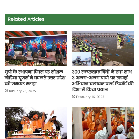
c
a
i
l
a
p
a
e
t
t
e
i
y
r
Related Articles
b
s
t
g
l
L
e
o
A
e
r
i
o
p
r
a
n
k
p
m
k
यूपी के स्थापना दिवस पर सोशल
300 स्वच्छताकर्मियों ने एक साथ
मीडिया यूजर्स ने बदलते उत्तर प्रदेश
3 अलग-अलग घाटों पर सफाई
को जमकर सराहा
अभियान चलाकर वर्ल्ड रिकॉर्ड की
दिशा में किया प्रयास
January 25, 2025
February 16, 2025