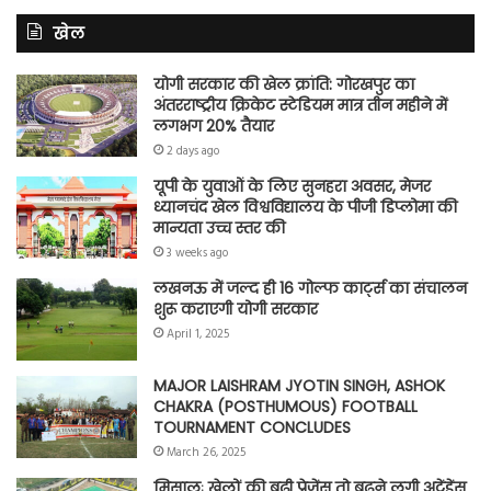
खेल
योगी सरकार की खेल क्रांति: गोरखपुर का
अंतरराष्ट्रीय क्रिकेट स्टेडियम मात्र तीन महीने में
लगभग 20% तैयार
2 days ago
यूपी के युवाओं के लिए सुनहरा अवसर, मेजर
ध्यानचंद खेल विश्वविद्यालय के पीजी डिप्लोमा की
मान्यता उच्च स्तर की
3 weeks ago
लखनऊ में जल्द ही 16 गोल्फ कार्ट्स का संचालन
शुरू कराएगी योगी सरकार
April 1, 2025
MAJOR LAISHRAM JYOTIN SINGH, ASHOK
CHAKRA (POSTHUMOUS) FOOTBALL
TOURNAMENT CONCLUDES
March 26, 2025
मिसालः खेलों की बढ़ी प्रेजेंस तो बढ़ने लगी अटेंडेंस