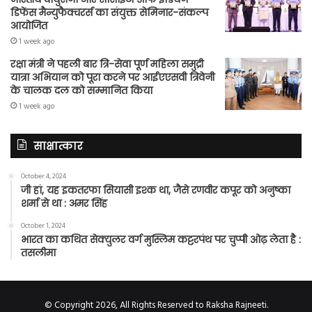
डिफेंस मैन्युफैक्चरर्स का संयुक्त सेमिनार-संकल्प
आयोजित
1 week ago
रक्षा मंत्री ने पहली बार त्रि-सेवा पूर्ण महिला समुद्री
यात्रा अभियान को पूरा करने पर आईएएसवी त्रिवेनी
के चालक दल को सम्मानित किया
1 week ago
साक्षात्कार
October 4, 2024
जी हां, यह इकतरफा सियासी इश्क था, जैसे रणवीर कपूर को अनुष्का
शर्मा से था : अमर सिंह
October 1, 2024
भारत का कथित सेक्युलर वर्ग मुस्लिम कट्टरपंथ पर चुप्पी ओढ़ लेता है :
तसलीमा
© Copyright 2026, All Rights Reserved to Raksha Rajneeti.