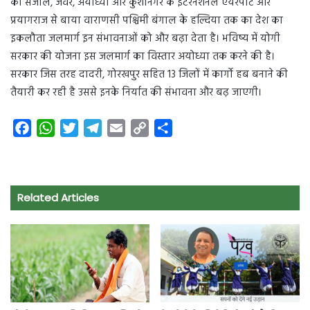
का संजाल, जेवर, अयोध्या और कुशीनगर के इंटरनेशनल एयरपोर्ट और
प्रयागराज से बाया वाराणसी पश्चिमी बंगाल के हल्दिया तक का देश का
इकलौता जलमार्ग इन संभावनाओं को और बढ़ा देता है। भविष्य में योगी
सरकार की योजना इस जलमार्ग का विस्तार अयोध्या तक करने की है।
सरकार जिस तरह दादरी, गोरखपुर सहित 13 जिलों में कार्गो हब बनाने की
तैयारी कर रही है उससे इनके निर्यात की संभावना और बढ़ जाएगी।
F
W
T
T
E
C
S
a
h
w
e
m
o
h
c
a
i
l
a
p
a
e
t
t
e
i
y
r
Related Articles
b
s
t
g
l
L
e
o
A
e
r
i
o
p
r
a
n
k
p
m
k