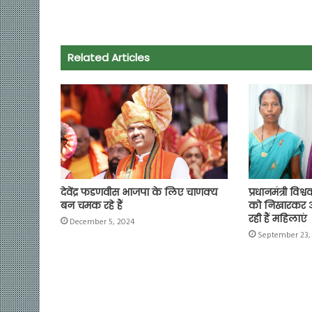
e
t
t
e
i
y
r
b
s
t
g
l
L
e
o
A
e
r
i
Related Articles
o
p
r
a
n
k
p
m
k
देवेंद्र फडणवीस भाजपा के लिए चाणक्य
प्रधानमंत्री विश
बन चमक रहे हैं
को निखारकर आत्
रही हैं महिलाएं
December 5, 2024
September 23,