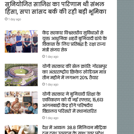
सुनियोजित साजिश का परिणाम थी संभल
हिंसा, सपा सांसद बर्क की रही बड़ी भूमिका
1 day ago
केंद्र सरकार विश्वस्तरीय सुविधाओं से
युक्त आधुनिक शहरी बुनियादी ढांचे के
विकास के लिए प्रतिबद्ध है: रक्षा राज्य
मंत्री संजय सेठ
1 day ago
योगी सरकार की खेल क्रांति: गोरखपुर
का अंतरराष्ट्रीय क्रिकेट स्टेडियम मात्र
तीन महीने में लगभग 20% तैयार
1 day ago
योगी सरकार ने बुनियादी शिक्षा के
एकीकरण को दी नई रफ्तार, 15,613
आंगनबाड़ी केंद्र होंगे परिषदीय
विद्यालय परिसरों में स्थानांतरित
1 day ago
देश में अव्वलः 38.8 मिलियन मीट्रिक
टन दुग्ध उत्पादन के साथ उत्तर प्रदेश