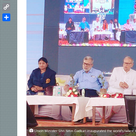
Email
Copy
Link
Share
Union Minister Shri Nitin Gadkari inaugurated the world's talles