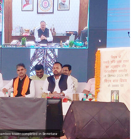
t bamboo tower completed in Bemetara