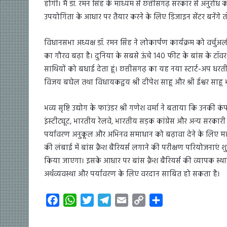
होगी। मैं डॉ. रमन सिंह के माध्यम से छत्तीसगढ़ सरकार से अनुरोध
उपयोगिता के आधार पर तैयार करने के लिए डिजाइन सेंटर बनेंगे तो 
विधानसभा अध्यक्ष डॉ. रमन सिंह ने लोकार्पण कार्यक्रम को वर्चु
का गौरव बढ़ा है। दुनिया के सबसे ऊंचे 140 फीट के बांस के टॉवर को 
साथियों को बधाई देता हूं। छत्तीसगढ़ का यह नया स्टार्ट-अप धरती से
विजय बघेल तथा विधायकद्वय श्री दीपेश साहू और श्री ईश्वर साहू भ
भव्य सृष्टि उद्योग के फाउंडर श्री गणेश वर्मा ने बताया कि उनकी कंपन
इंस्टीट्यूट, भारतीय रेलवे, भारतीय सड़क कांग्रेस और अन्य सरकारी स
पर्यावरण अनुकूल और अभिनव समाधान को बढ़ावा देने के लिए महत्वप
की लंबाई में बांस क्रैश बैरियर्स लगाने की परीक्षण परियोजनाएं 
किया जाएगा। इसके आधार पर बांस क्रैश बैरियर्स की व्यापक स्
अर्थव्यवस्था और पर्यावरण के लिए वरदान साबित हो सकता है।
F
W
T
T
E
C
S
a
h
w
e
m
o
h
c
a
i
l
a
p
a