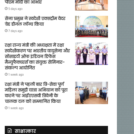
पीएम मोदी का आभार
5 days ago
सेना प्रमुख ने स्वदेशी एक्सट्रीम वेदर
ग्रेड डीजल लॉन्च किया
7 days ago
रक्षा राज्य मंत्री की अध्यक्षता में रक्षा
स्वदेशीकरण पर भारतीय वायुसेना और
सोसाइटी ऑफ इंडियन डिफेंस
मैन्युफैक्चरर्स का संयुक्त सेमिनार-
संकल्प आयोजित
1 week ago
रक्षा मंत्री ने पहली बार त्रि-सेवा पूर्ण
महिला समुद्री यात्रा अभियान को पूरा
करने पर आईएएसवी त्रिवेनी के
चालक दल को सम्मानित किया
1 week ago
साक्षात्कार