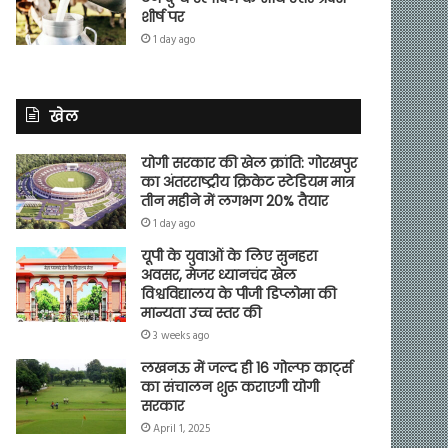
शीर्ष पर
1 day ago
खेल
योगी सरकार की खेल क्रांति: गोरखपुर
का अंतरराष्ट्रीय क्रिकेट स्टेडियम मात्र
तीन महीने में लगभग 20% तैयार
1 day ago
यूपी के युवाओं के लिए सुनहरा
अवसर, मेजर ध्यानचंद खेल
विश्वविद्यालय के पीजी डिप्लोमा की
मान्यता उच्च स्तर की
3 weeks ago
लखनऊ में जल्द ही 16 गोल्फ कार्ट्स
का संचालन शुरू कराएगी योगी
सरकार
April 1, 2025