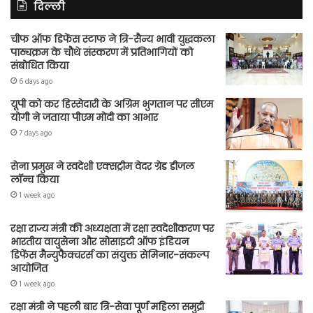
दिल्ली
चीफ ऑफ डिफेंस स्टाफ ने त्रि-सैन्य भावी युद्धकला
पाठ्यक्रम के चौथे संस्करण में प्रतिभागियों को
संबोधित किया
6 days ago
यूपी को कर हिस्सेदारी के अग्रिम भुगतान पर सीएम
योगी ने जताया पीएम मोदी का आभार
7 days ago
सेना प्रमुख ने स्वदेशी एक्सट्रीम वेदर ग्रेड डीजल
लॉन्च किया
1 week ago
रक्षा राज्य मंत्री की अध्यक्षता में रक्षा स्वदेशीकरण पर
भारतीय वायुसेना और सोसाइटी ऑफ इंडियन
डिफेंस मैन्युफैक्चरर्स का संयुक्त सेमिनार-संकल्प
आयोजित
1 week ago
रक्षा मंत्री ने पहली बार त्रि-सेवा पूर्ण महिला समुद्री