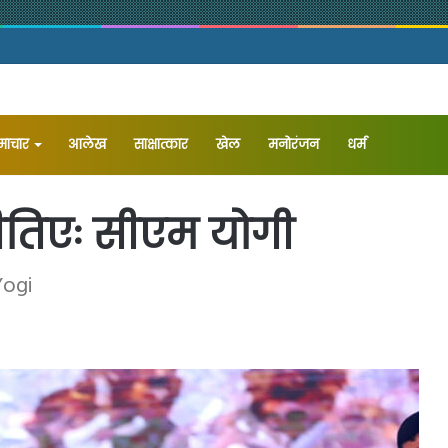
समाचार
आलेख
⁠साक्षात्कार
खेल
मनोरंजन
धर्म
ीतिएः सीएम योगी
Yogi