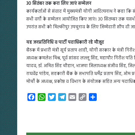
30 सितंबर तक करा लिए जाएं सम्मेलन
कार्यकर्ताओं से संवाद में मुख्यमंत्री योगी आदित्यनाथ ने कहा कि
सभी वर्गों के सम्मेलन आयोजित किए जाएं। 30 सितम्बर तक यसभी प
उपरांत सभी को मिल्कीपुर उपचुनाव के लिए जिम्मेदारी सौंप दी ज
यह जनप्रतिनिधि व पार्टी पदाधिकारी रहे मौजूद
बैठक में प्रभारी मंत्री सूर्य प्रताप शाही, योगी सरकार के मंत्री गिर
अध्यक्ष कमलेश मिश्र, पूर्व सांसद लल्लू सिंह, महापौर गिरीश पति त
यादव, डॉ. अमित सिंह चौहान, भाजपा जिलाध्यक्ष संजीव सिंह, जिला प
राघवेंद्र पांडेय, सहकारी बैंक के सभापति धर्मेंद्र प्रताप सिंह, ओ
मोर्चों के अध्यक्ष, प्रकोष्ठ व विभाग के संयोजक सहित अन्य पदाधि
F
W
T
T
E
C
S
a
h
w
e
m
o
h
c
a
i
l
a
p
a
e
t
t
e
i
y
r
b
s
t
g
l
L
e