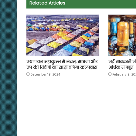
o
A
e
r
i
Related Articles
o
p
r
a
n
k
p
m
k
प्रयागराज महाकुम्भ में संयम, साधना और
नई आबकारी नीत
तप की त्रिवेणी का साक्षी बनेगा कल्पवास
अधिक मजबूत
December 18, 2024
February 8, 20