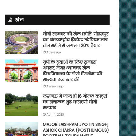
खेल
योगी सरकार की खेल क्रांति: गोरखपुर
का अंतरराष्ट्रीय क्रिकेट स्टेडियम मात्र
तीन महीने में लगभग 20% तैयार
3 days ago
यूपी के युवाओं के लिए सुनहरा
अवसर, मेजर ध्यानचंद खेल
विश्वविद्यालय के पीजी डिप्लोमा की
मान्यता उच्च स्तर की
3 weeks ago
लखनऊ में जल्द ही 16 गोल्फ कार्ट्स
का संचालन शुरू कराएगी योगी
सरकार
April 1, 2025
MAJOR LAISHRAM JYOTIN SINGH,
ASHOK CHAKRA (POSTHUMOUS)
FOOTBALL TOURNAMENT