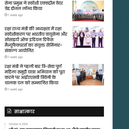
सेना प्रमुख ने स्वदेशी एक्सट्रीम वेदर
ग्रेड डीजल लॉन्च किया
1 week ago
रक्षा राज्य मंत्री की अध्यक्षता में रक्षा
स्वदेशीकरण पर भारतीय वायुसेना और
सोसाइटी ऑफ इंडियन डिफेंस
मैन्युफैक्चरर्स का संयुक्त सेमिनार-
संकल्प आयोजित
1 week ago
रक्षा मंत्री ने पहली बार त्रि-सेवा पूर्ण
महिला समुद्री यात्रा अभियान को पूरा
करने पर आईएएसवी त्रिवेनी के
चालक दल को सम्मानित किया
1 week ago
साक्षात्कार
October 4, 2024