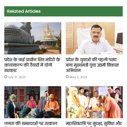
e
t
t
e
i
y
r
Related Articles
b
s
t
g
l
L
e
o
A
e
r
i
o
p
r
a
n
k
p
m
k
प्रदेश के कई प्राचीन शिव मंदिरों के
प्रदेश के युवाओं की पहली पसंद
कायाकल्प की तैयारी में योगी
बना मुख्यमंत्री युवा उद्यमी विकास
सरकार
अभियान
July 17, 2025
May 2, 2025
जनता की समस्याओं पर तत्काल
महाशिवरात्रि पर सुरक्षा, सुविधा और