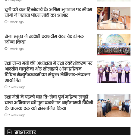
यूपी को कर हिस्सेदारी के अग्रिम भुगतान पर सीएम
योगी ने जताया पीएम मोदी का आभार
1 week ago
सेना प्रमुख ने स्वदेशी एक्सट्रीम वेदर ग्रेड डीजल
लॉन्च किया
1 week ago
रक्षा राज्य मंत्री की अध्यक्षता में रक्षा स्वदेशीकरण पर
भारतीय वायुसेना और सोसाइटी ऑफ इंडियन
डिफेंस मैन्युफैक्चरर्स का संयुक्त सेमिनार-संकल्प
आयोजित
2 weeks ago
रक्षा मंत्री ने पहली बार त्रि-सेवा पूर्ण महिला समुद्री
यात्रा अभियान को पूरा करने पर आईएएसवी त्रिवेनी
के चालक दल को सम्मानित किया
2 weeks ago
साक्षात्कार