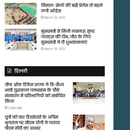
मिसालः खेलों की बढ़ी प्रेजेंस तो बढ़ने
लगी अटेंडेंस
March 23, 2025
मुख्यमंत्री से मिली लखनऊ सुपर
जायंट्स की टीम, जीत के लिए
मुख्यमंत्री ने दी शुभकामनाएं
March 18, 2025
दिल्ली
चीफ ऑफ डिफेंस स्टाफ ने त्रि-सैन्य
भावी युद्धकला पाठ्यक्रम के चौथे
संस्करण में प्रतिभागियों को संबोधित
किया
2 days ago
यूपी को कर हिस्सेदारी के अग्रिम
भुगतान पर सीएम योगी ने जताया
पीएम मोदी का आभार