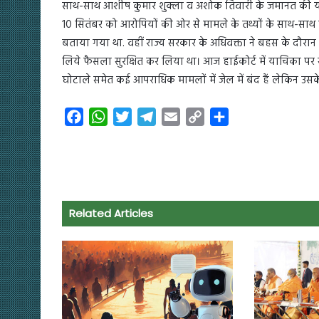
साथ-साथ आशीष कुमार शुक्ला व अशोक तिवारी के जमानत की याचि
10 सितंबर को आरोपियों की ओर से मामले के तथ्यों के साथ-साथ 
बताया गया था. वहीं राज्य सरकार के अधिवक्ता ने बहस के दौरान
लिये फैसला सुरक्षित कर लिया था। आज हाईकोर्ट में याचिका पर
घोटाले समेत कई आपराधिक मामलों में जेल में बंद हैं लेकिन उ
F
W
T
T
E
C
S
a
h
w
e
m
o
h
c
a
i
l
a
p
a
e
t
t
e
i
y
r
b
s
t
g
l
L
e
o
A
e
r
i
Related Articles
o
p
r
a
n
k
p
m
k