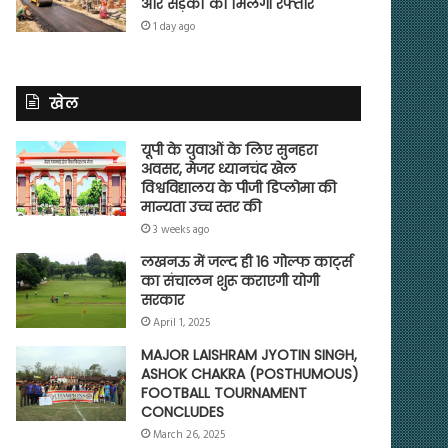
और सड़कों को मिलेगी रफ्तार
1 day ago
खेल
यूपी के युवाओं के लिए सुनहरा
अवसर, मेजर ध्यानचंद खेल
विश्वविद्यालय के पीजी डिप्लोमा की
मान्यता उच्च स्तर की
3 weeks ago
लखनऊ में जल्द ही 16 गोल्फ कार्ट्स
का संचालन शुरू कराएगी योगी
सरकार
April 1, 2025
MAJOR LAISHRAM JYOTIN SINGH,
ASHOK CHAKRA (POSTHUMOUS)
FOOTBALL TOURNAMENT
CONCLUDES
March 26, 2025