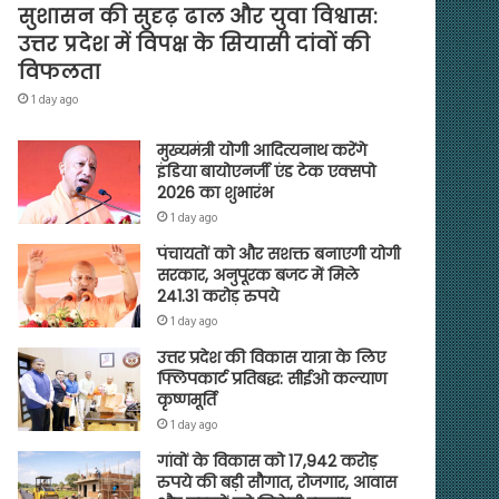
सुशासन की सुदृढ़ ढाल और युवा विश्वास:
उत्तर प्रदेश में विपक्ष के सियासी दांवों की
विफलता
1 day ago
मुख्यमंत्री योगी आदित्यनाथ करेंगे
इंडिया बायोएनर्जी एंड टेक एक्सपो
2026 का शुभारंभ
1 day ago
पंचायतों को और सशक्त बनाएगी योगी
सरकार, अनुपूरक बजट में मिले
241.31 करोड़ रुपये
1 day ago
उत्तर प्रदेश की विकास यात्रा के लिए
फ्लिपकार्ट प्रतिबद्ध: सीईओ कल्याण
कृष्णमूर्ति
1 day ago
गांवों के विकास को 17,942 करोड़
रुपये की बड़ी सौगात, रोजगार, आवास