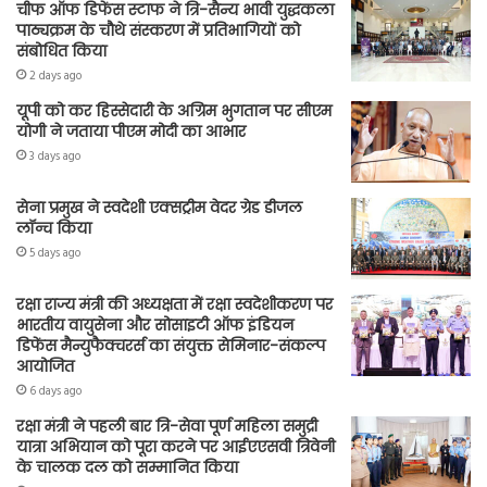
चीफ ऑफ डिफेंस स्टाफ ने त्रि-सैन्य भावी युद्धकला
पाठ्यक्रम के चौथे संस्करण में प्रतिभागियों को
संबोधित किया
2 days ago
यूपी को कर हिस्सेदारी के अग्रिम भुगतान पर सीएम
योगी ने जताया पीएम मोदी का आभार
3 days ago
सेना प्रमुख ने स्वदेशी एक्सट्रीम वेदर ग्रेड डीजल
लॉन्च किया
5 days ago
रक्षा राज्य मंत्री की अध्यक्षता में रक्षा स्वदेशीकरण पर
भारतीय वायुसेना और सोसाइटी ऑफ इंडियन
डिफेंस मैन्युफैक्चरर्स का संयुक्त सेमिनार-संकल्प
आयोजित
6 days ago
रक्षा मंत्री ने पहली बार त्रि-सेवा पूर्ण महिला समुद्री
यात्रा अभियान को पूरा करने पर आईएएसवी त्रिवेनी
के चालक दल को सम्मानित किया