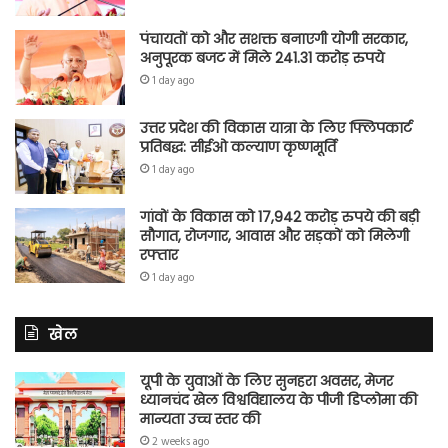
पंचायतों को और सशक्त बनाएगी योगी सरकार,
अनुपूरक बजट में मिले 241.31 करोड़ रुपये
1 day ago
उत्तर प्रदेश की विकास यात्रा के लिए फ्लिपकार्ट
प्रतिबद्ध: सीईओ कल्याण कृष्णमूर्ति
1 day ago
गांवों के विकास को 17,942 करोड़ रुपये की बड़ी
सौगात, रोजगार, आवास और सड़कों को मिलेगी
रफ्तार
1 day ago
खेल
यूपी के युवाओं के लिए सुनहरा अवसर, मेजर
ध्यानचंद खेल विश्वविद्यालय के पीजी डिप्लोमा की
मान्यता उच्च स्तर की
2 weeks ago