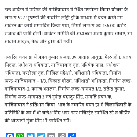
उक्त आवंटन में परिषद की गाजियाबाद में स्थित मण्डोला विहार योजना के
लगभग 527 भूखण्डों की नम्बरिंग लॉट्री ड्रॉ के माध्यम से चयन करते हुए
आवंटन का कार्य सम्पादित्त किया गया, जिसमें लगभग रू0 156.00 करोड
राजस्व की प्राप्ति होगी। आवंटन समिति की अध्यक्षता अजय कुमार अम्बष्ट, उप
आवास आयुक्त, मेरठ जोन द्वारा की गयी।
नम्बरिंग चयन ड्रा में अजय कुमार अम्बष्ट, उप आवास आयुक्त, मेरठ जोन, अजय
मित्तल, अधीक्षण अभियन्ता, गाजियाबाद वृत्त, अभिषेक पाल, अधीक्षण
अभियन्ता, मण्डोला वृत्त, निखिल महेश्वरी, अधिशासी अभियन्ता, निर्माण
खण्ड-गाजियाबाद – 1/3, विकास गौतम, अधिशासी अभियन्ता, निर्माण खण्ड-
गाजियाबाद-2, फराज असलम, निर्माण खण्ड-बागपत 1/2, सतेन्द्र कुमार,
निर्माण खण्ड-बागपत 3 एवं नृपेन्द्र बहादुर सिंह, सम्पत्ति प्रबन्धक,
गाजियाबाद ने प्रतिभाग किया। आज के नम्बरिंग चयन ड्रा में जिलाधिकारी के
प्रतिनिधि के रूप में भी चन्देश सिंह अपर नगर मजिस्ट्रेट उपस्थित रहे व जीडीए
की ओएसडी गुंजा सिंह भी उपस्थित रही।
F
W
T
T
E
C
S