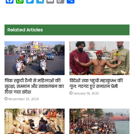
a
h
w
e
m
o
h
c
a
i
l
a
p
a
e
t
t
e
i
y
r
Related Articles
b
s
t
g
l
L
e
o
A
e
r
i
o
p
r
a
n
k
p
m
k
पिंक स्कूटी रैली से महिलाओं की
विदेशों तक पहुंची महाकुम्भ की
सुरक्षा, सम्मान और स्वावलंबन का
गूंज: गदगद हुए सनातन प्रेमी
दिया गया संदेश
January 16, 2025
November 25, 2024