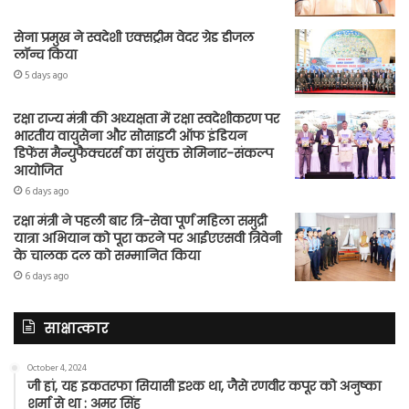
सेना प्रमुख ने स्वदेशी एक्सट्रीम वेदर ग्रेड डीजल
लॉन्च किया
5 days ago
रक्षा राज्य मंत्री की अध्यक्षता में रक्षा स्वदेशीकरण पर
भारतीय वायुसेना और सोसाइटी ऑफ इंडियन
डिफेंस मैन्युफैक्चरर्स का संयुक्त सेमिनार-संकल्प
आयोजित
6 days ago
रक्षा मंत्री ने पहली बार त्रि-सेवा पूर्ण महिला समुद्री
यात्रा अभियान को पूरा करने पर आईएएसवी त्रिवेनी
के चालक दल को सम्मानित किया
6 days ago
साक्षात्कार
October 4, 2024
जी हां, यह इकतरफा सियासी इश्क था, जैसे रणवीर कपूर को अनुष्का
शर्मा से था : अमर सिंह