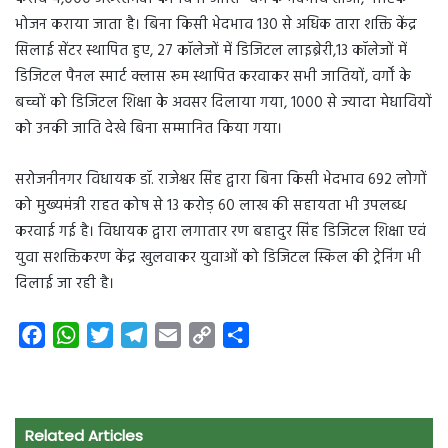
भोजन कराया जाता है। बिना किसी भेदभाव 130 से अधिक तारा शक्ति केंद्र
सिलाई सेंटर स्थापित हुए, 27 कॉलेजों में डिजिटल लाइब्रेरी,13 कॉलेजों में
डिजिटल पैनल स्मार्ट क्लास रूम स्थापित करवाकर सभी जातियों, वर्गों के
बच्चों को डिजिटल शिक्षा के अवसर दिलाया गया, 1000 से ज्यादा मेधावियों
को उनकी जाति देखे बिना सम्मानित किया गया।
सरोजनीनगर विधायक डॉ. राजेश्वर सिंह द्वारा बिना किसी भेदभाव 692 लोगों
को मुख्यमंत्री राहत कोष से 13 करोड़ 60 लाख की सहायता भी उपलब्ध
करवाई गई है। विधायक द्वारा लगातार रण बहादुर सिंह डिजिटल शिक्षा एवं
युवा सशक्तिकरण केंद्र खुलवाकर युवाओं को डिजिटल स्किल की ट्रेनिंग भी
दिलाई जा रही है।
F
W
T
T
E
C
S
a
h
w
e
m
o
h
c
a
i
l
a
p
a
e
t
t
e
i
y
r
Related Articles
b
s
t
g
l
L
e