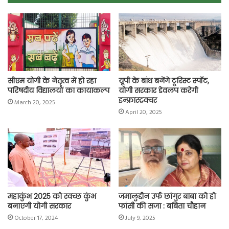
o
A
e
r
i
o
p
r
a
n
k
p
m
k
सीएम योगी के नेतृत्व में हो रहा
यूपी के बांध बनेंगे टूरिस्ट स्पॉट,
परिषदीय विद्यालयों का कायाकल्प
योगी सरकार डेवलप करेगी
इन्फ्रास्ट्रक्चर
March 20, 2025
April 20, 2025
महाकुंभ 2025 को स्वच्छ कुंभ
जमालुद्दीन उर्फ छांगुर बाबा को हो
बनाएगी योगी सरकार
फांसी की सजा : बबिता चौहान
October 17, 2024
July 9, 2025