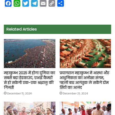
F
W
T
T
E
C
S
a
h
w
e
m
o
h
c
a
i
l
a
p
a
e
t
t
e
i
y
r
Related Articles
b
s
t
g
l
L
e
o
A
e
r
i
o
p
r
a
n
k
p
m
k
महाकुम्भ 2025 में होगा दुनिया का
प्रयागराज महाकुम्भ में आस्था और
सबसे बड़ा हेडकाउंट, एआई कैमरों
आधुनिकता का अनोखा संगम,
से हो सकेगी एक-एक श्रद्धालु की
पहली बार आगंतुक ले सकेंगे डोम
गिनती
सिटी का आनंद
December 11, 2024
December 21, 2024