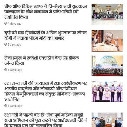
चीफ ऑफ डिफेंस स्टाफ ने त्रि-सैन्य भावी युद्धकला
पाठ्यक्रम के चौथे संस्करण में प्रतिभागियों को
संबोधित किया
4 days ago
यूपी को कर हिस्सेदारी के अग्रिम भुगतान पर सीएम
योगी ने जताया पीएम मोदी का आभार
5 days ago
सेना प्रमुख ने स्वदेशी एक्सट्रीम वेदर ग्रेड डीजल
लॉन्च किया
1 week ago
रक्षा राज्य मंत्री की अध्यक्षता में रक्षा स्वदेशीकरण पर
भारतीय वायुसेना और सोसाइटी ऑफ इंडियन
डिफेंस मैन्युफैक्चरर्स का संयुक्त सेमिनार-संकल्प
आयोजित
1 week ago
रक्षा मंत्री ने पहली बार त्रि-सेवा पूर्ण महिला समुद्री
यात्रा अभियान को पूरा करने पर आईएएसवी त्रिवेनी
के चालक दल को सम्मानित किया