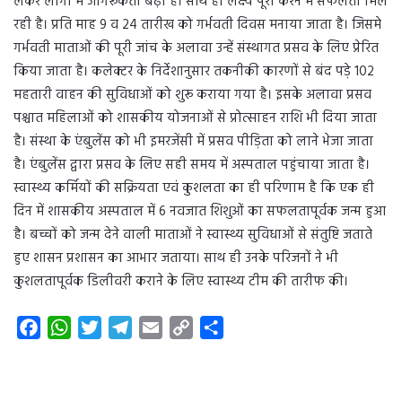
लेकर लोगों में जागरूकता बढ़ी है। साथ ही लक्ष्य पूरा करने में सफलता मिल
रही है। प्रति माह 9 व 24 तारीख को गर्भवती दिवस मनाया जाता है। जिसमे
गर्भवती माताओं की पूरी जांच के अलावा उन्हें संस्थागत प्रसव के लिए प्रेरित
किया जाता है। कलेक्टर के निर्देशानुसार तकनीकी कारणों से बंद पड़े 102
महतारी वाहन की सुविधाओं को शुरू कराया गया है। इसके अलावा प्रसव
पश्चात महिलाओं को शासकीय योजनाओं से प्रोत्साहन राशि भी दिया जाता
है। संस्था के एंबुलेंस को भी इमरजेंसी में प्रसव पीड़िता को लाने भेजा जाता
है। एंबुलेंस द्वारा प्रसव के लिए सही समय में अस्पताल पहुंचाया जाता है।
स्वास्थ्य कर्मियों की सक्रियता एवं कुशलता का ही परिणाम है कि एक ही
दिन में शासकीय अस्पताल में 6 नवजात शिशुओं का सफलतापूर्वक जन्म हुआ
है। बच्चों को जन्म देने वाली माताओं ने स्वास्थ्य सुविधाओं से संतुष्टि जताते
हुए शासन प्रशासन का आभार जताया। साथ ही उनके परिजनों ने भी
कुशलतापूर्वक डिलीवरी कराने के लिए स्वास्थ्य टीम की तारीफ की।
F
W
T
T
E
C
S
a
h
w
e
m
o
h
c
a
i
l
a
p
a
e
t
t
e
i
y
r