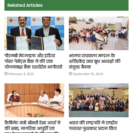
Related Articles
b
s
t
g
l
L
e
o
A
e
r
i
o
p
r
a
n
k
p
m
k
पीएनबी मेटलाइफ और इंडिया
भाजपा रायवाला मण्डल के
पोस्ट पेमेंट्स बैंक ने की एक
शक्तिकेंद्र तथा बूथ अध्यक्षों की
योजनाबद्ध बैंक एश्योरेंस भागीदारी
संयुक्त बैठक
February 4, 2025
September 16, 2024
कैबिनेट मंत्री श्रीमती रेखा आर्या ने
भारत की राष्ट्रपति ने राष्ट्रीय
की खाद्य, नागरिक आपूर्ति एवं
पंचायत पुरस्कार प्रदान किए