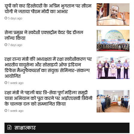
यूपी को कर हिस्सेदारी के अग्रिम भुगतान पर सीएम
योगी ने जताया पीएम मोदी का आभार
5 days ago
सेना प्रमुख ने स्वदेशी एक्सट्रीम वेदर ग्रेड डीजल
लॉन्च किया
7 days ago
रक्षा राज्य मंत्री की अध्यक्षता में रक्षा स्वदेशीकरण पर
भारतीय वायुसेना और सोसाइटी ऑफ इंडियन
डिफेंस मैन्युफैक्चरर्स का संयुक्त सेमिनार-संकल्प
आयोजित
1 week ago
रक्षा मंत्री ने पहली बार त्रि-सेवा पूर्ण महिला समुद्री
यात्रा अभियान को पूरा करने पर आईएएसवी त्रिवेनी
के चालक दल को सम्मानित किया
1 week ago
साक्षात्कार