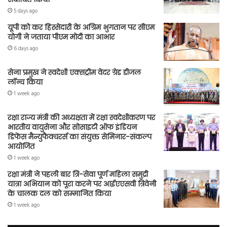
5 days ago
यूपी को कर हिस्सेदारी के अग्रिम भुगतान पर सीएम
योगी ने जताया पीएम मोदी का आभार
6 days ago
सेना प्रमुख ने स्वदेशी एक्सट्रीम वेदर ग्रेड डीजल
लॉन्च किया
1 week ago
रक्षा राज्य मंत्री की अध्यक्षता में रक्षा स्वदेशीकरण पर
भारतीय वायुसेना और सोसाइटी ऑफ इंडियन
डिफेंस मैन्युफैक्चरर्स का संयुक्त सेमिनार-संकल्प
आयोजित
1 week ago
रक्षा मंत्री ने पहली बार त्रि-सेवा पूर्ण महिला समुद्री
यात्रा अभियान को पूरा करने पर आईएएसवी त्रिवेनी
के चालक दल को सम्मानित किया
1 week ago