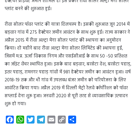
हेक्टेयर प्राइवेट जमीन शामिल है। इस प्रकार रीवा सोलर अल्ट्रा मेगा सोलर
प्लांट बनने की शुरुआत हुई।
रीवा सोलर पॉवर प्लांट की यात्रा दिलचस्प है। इसकी शुरुआत जून 2014 में
बड़वार गांव में 275 हेक्टेयर जमीन आवंटन के साथ शुरू हुई। राज्य सरकार ने
अप्रैल 2015 में रीवा अल्ट्रा मेगा सोलर प्लांट की स्थापना का अनुमोदन
किया। दो महीने बाद रीवा अल्ट्रा मेगा सोलर लिमिटेड की स्थापना हुई,
जिसमें म.प्र. ऊर्जा विकास निगम और एसईसीआई के साथ 50 -50 प्रतिशत
का जॉइंट वेंचर स्थापित हुआ। इसके बाद बड़वार, बरसेटा देश, बरसेटा पहाड़,
इतर पहाड़, रामनगर पहाड़ गांवों में 981 हेक्टेयर जमीन का आवंटन हुआ। वर्ष
2018-19 तक और भी गांव में उपलब्ध बंजर जमीन को परियोजना के लिए
आवंटित किया गया। अप्रैल 2019 में दिल्ली मेट्रो रेलवे कॉर्पोरेशन को पॉवर
सप्लाई देना शुरू हुआ। जनवरी 2020 से पूरी तरह से व्यावसायिक उत्पादन
शुरू हो गया।
F
W
T
T
E
C
S
a
h
w
e
m
o
h
c
a
i
l
a
p
a