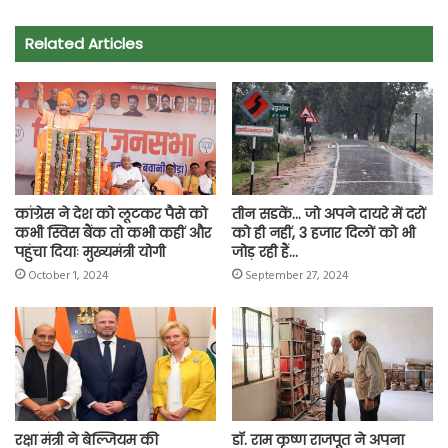
e
t
t
e
i
y
r
Related Articles
b
s
t
g
l
L
e
o
A
e
r
i
o
p
r
a
n
k
p
m
k
कांग्रेस ने देश को लूटकर पैसे को
तीन सडकें… जो अपने दायरे में दरों
कभी स्विस बैंक तो कभी कहीं और
को ही नहीं, 3 हजार दिलों को भी
पहुंचा दियाः मुख्यमंत्री योगी
जोड़ रही हैं…
October 1, 2024
September 27, 2024
रक्षा मंत्री ने बेल्जियम की
डॉ. राम कृष्ण राजपूत ने अपना