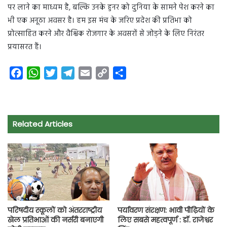
पर लाने का माध्यम है, बल्कि उनके हुनर को दुनिया के सामने पेश करने का
भी एक अनूठा अवसर है। हम इस मंच के जरिए प्रदेश की प्रतिभा को
प्रोत्साहित करने और वैश्विक रोजगार के अवसरों से जोड़ने के लिए निरंतर
प्रयासरत हैं।
F
W
T
T
E
C
S
a
h
w
e
m
o
h
c
a
i
l
a
p
a
e
t
t
e
i
y
r
Related Articles
b
s
t
g
l
L
e
o
A
e
r
i
o
p
r
a
n
k
p
m
k
परिषदीय स्कूलों को अंतरराष्ट्रीय
पर्यावरण संरक्षण: भावी पीढ़ियों के
खेल प्रतिभाओं की नर्सरी बनाएगी
लिए सबसे महत्वपूर्ण : डॉ. राजेश्वर