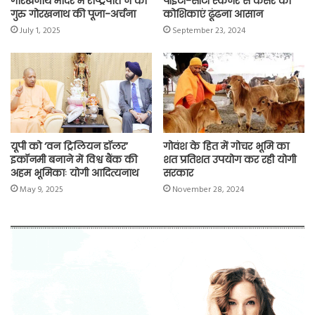
गोरखनाथ मंदिर में राष्ट्रपति ने की
पीईटी-सीटी स्कैनर से कैंसर की
गुरु गोरखनाथ की पूजा-अर्चना
कोशिकाएं ढूंढना आसान
July 1, 2025
September 23, 2024
यूपी को ‘वन ट्रिलियन डॉलर’
गोवंश के हित में गोचर भूमि का
इकॉनमी बनाने में विश्व बैंक की
शत प्रतिशत उपयोग कर रही योगी
अहम भूमिकाः योगी आदित्यनाथ
सरकार
May 9, 2025
November 28, 2024