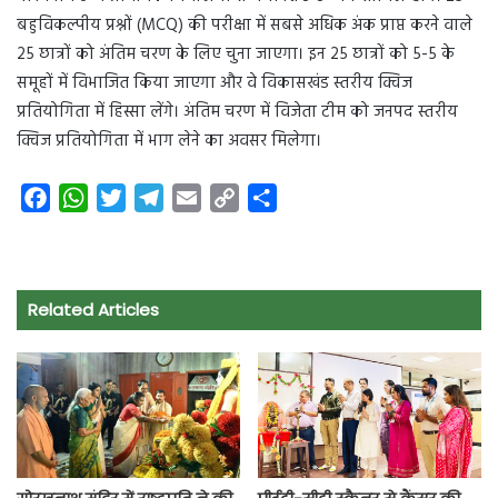
बहुविकल्पीय प्रश्नों (MCQ) की परीक्षा में सबसे अधिक अंक प्राप्त करने वाले
25 छात्रों को अंतिम चरण के लिए चुना जाएगा। इन 25 छात्रों को 5-5 के
समूहों में विभाजित किया जाएगा और वे विकासखंड स्तरीय क्विज
प्रतियोगिता में हिस्सा लेंगे। अंतिम चरण में विजेता टीम को जनपद स्तरीय
क्विज प्रतियोगिता में भाग लेने का अवसर मिलेगा।
F
W
T
T
E
C
S
a
h
w
e
m
o
h
c
a
i
l
a
p
a
e
t
t
e
i
y
r
Related Articles
b
s
t
g
l
L
e
o
A
e
r
i
o
p
r
a
n
k
p
m
k