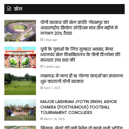
खेल
योगी सरकार की खेल क्रांति: गोरखपुर का
अंतरराष्ट्रीय क्रिकेट स्टेडियम मात्र तीन महीने में
लगभग 20% तैयार
3 days ago
यूपी के युवाओं के लिए सुनहरा अवसर, मेजर
ध्यानचंद खेल विश्वविद्यालय के पीजी डिप्लोमा की
मान्यता उच्च स्तर की
3 weeks ago
लखनऊ में जल्द ही 16 गोल्फ कार्ट्स का संचालन
शुरू कराएगी योगी सरकार
April 1, 2025
MAJOR LAISHRAM JYOTIN SINGH, ASHOK
CHAKRA (POSTHUMOUS) FOOTBALL
TOURNAMENT CONCLUDES
March 26, 2025
मिसालः खेलों की बढ़ी प्रेजेंस तो बढ़ने लगी अटेंडेंस