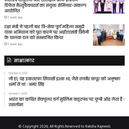
भारतीय वायुसेना और सोसाइटी ऑफ इंडियन
डिफेंस मैन्युफैक्चरर्स का संयुक्त सेमिनार-संकल्प
आयोजित
1 week ago
रक्षा मंत्री ने पहली बार त्रि-सेवा पूर्ण महिला समुद्री
यात्रा अभियान को पूरा करने पर आईएएसवी त्रिवेनी
के चालक दल को सम्मानित किया
1 week ago
साक्षात्कार
October 4, 2024
जी हां, यह इकतरफा सियासी इश्क था, जैसे रणवीर कपूर को अनुष्का
शर्मा से था : अमर सिंह
October 1, 2024
भारत का कथित सेक्युलर वर्ग मुस्लिम कट्टरपंथ पर चुप्पी ओढ़ लेता है :
तसलीमा
© Copyright 2026, All Rights Reserved to Raksha Rajneeti.