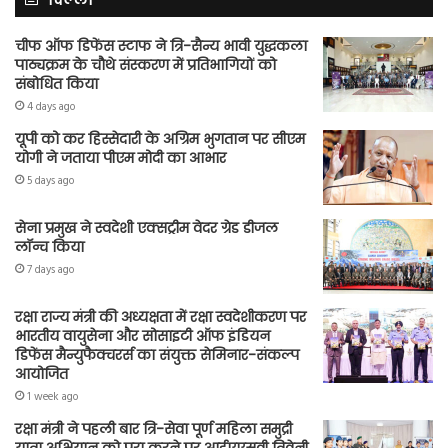
चीफ ऑफ डिफेंस स्टाफ ने त्रि-सैन्य भावी युद्धकला
पाठ्यक्रम के चौथे संस्करण में प्रतिभागियों को
संबोधित किया
4 days ago
यूपी को कर हिस्सेदारी के अग्रिम भुगतान पर सीएम
योगी ने जताया पीएम मोदी का आभार
5 days ago
सेना प्रमुख ने स्वदेशी एक्सट्रीम वेदर ग्रेड डीजल
लॉन्च किया
7 days ago
रक्षा राज्य मंत्री की अध्यक्षता में रक्षा स्वदेशीकरण पर
भारतीय वायुसेना और सोसाइटी ऑफ इंडियन
डिफेंस मैन्युफैक्चरर्स का संयुक्त सेमिनार-संकल्प
आयोजित
1 week ago
रक्षा मंत्री ने पहली बार त्रि-सेवा पूर्ण महिला समुद्री
यात्रा अभियान को पूरा करने पर आईएएसवी त्रिवेनी