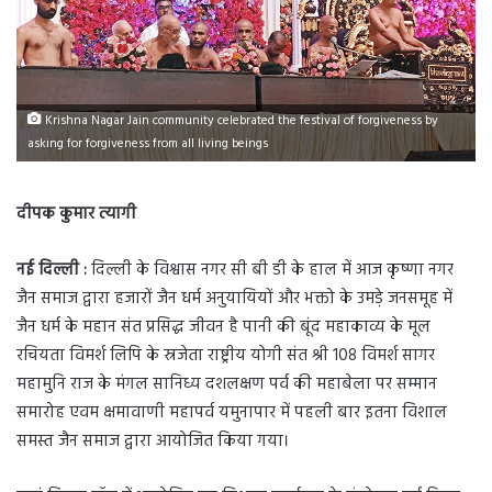
Krishna Nagar Jain community celebrated the festival of forgiveness by
asking for forgiveness from all living beings
दीपक कुमार त्यागी
नई दिल्ली :
दिल्ली के विश्वास नगर सी बी डी के हाल में आज कृष्णा नगर
जैन समाज द्वारा हजारों जैन धर्म अनुयायियों और भक्तो के उमड़े जनसमूह में
जैन धर्म के महान संत प्रसिद्ध जीवन है पानी की बूंद महाकाव्य के मूल
रचियता विमर्श लिपि के स्रजेता राष्ट्रीय योगी संत श्री 108 विमर्श सागर
महामुनि राज के मंगल सानिध्य दशलक्षण पर्व की महाबेला पर सम्मान
समारोह एवम क्षमावाणी महापर्व यमुनापार में पहली बार इतना विशाल
समस्त जैन समाज द्वारा आयोजित किया गया।