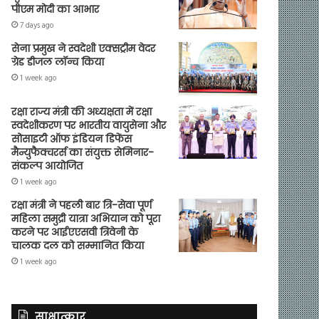
पीएम मोदी का आभार
7 days ago
सेना प्रमुख ने स्वदेशी एक्सट्रीम वेदर
ग्रेड डीजल लॉन्च किया
1 week ago
रक्षा राज्य मंत्री की अध्यक्षता में रक्षा
स्वदेशीकरण पर भारतीय वायुसेना और
सोसाइटी ऑफ इंडियन डिफेंस
मैन्युफैक्चरर्स का संयुक्त सेमिनार-
संकल्प आयोजित
1 week ago
रक्षा मंत्री ने पहली बार त्रि-सेवा पूर्ण
महिला समुद्री यात्रा अभियान को पूरा
करने पर आईएएसवी त्रिवेनी के
चालक दल को सम्मानित किया
1 week ago
साक्षात्कार