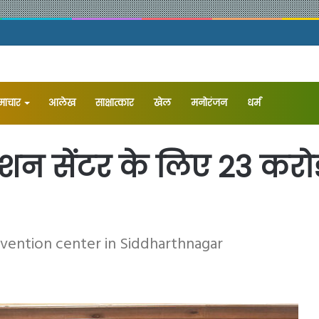
समाचार
आलेख
⁠साक्षात्कार
खेल
मनोरंजन
धर्म
्वेंशन सेंटर के लिए 23 कर
vention center in Siddharthnagar