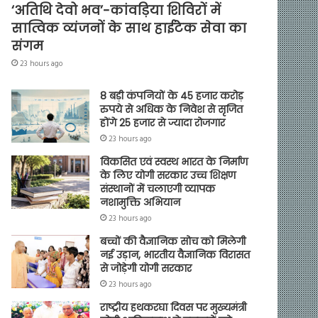
‘अतिथि देवो भव’-कांवड़िया शिविरों में
सात्विक व्यंजनों के साथ हाईटेक सेवा का
संगम
23 hours ago
8 बड़ी कंपनियों के 45 हजार करोड़
रुपये से अधिक के निवेश से सृजित
होंगे 25 हजार से ज्यादा रोजगार
23 hours ago
विकसित एवं स्वस्थ भारत के निर्माण
के लिए योगी सरकार उच्च शिक्षण
संस्थानों में चलाएगी व्यापक
नशामुक्ति अभियान
23 hours ago
बच्चों की वैज्ञानिक सोच को मिलेगी
नई उड़ान, भारतीय वैज्ञानिक विरासत
से जोड़ेगी योगी सरकार
23 hours ago
राष्ट्रीय हथकरघा दिवस पर मुख्यमंत्री