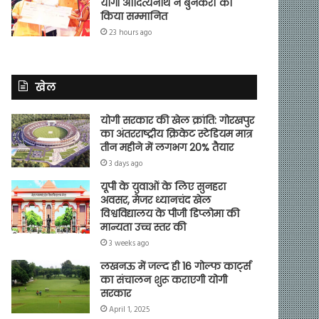
योगी आदित्यनाथ ने बुनकरों को
किया सम्मानित
23 hours ago
खेल
योगी सरकार की खेल क्रांति: गोरखपुर
का अंतरराष्ट्रीय क्रिकेट स्टेडियम मात्र
तीन महीने में लगभग 20% तैयार
3 days ago
यूपी के युवाओं के लिए सुनहरा
अवसर, मेजर ध्यानचंद खेल
विश्वविद्यालय के पीजी डिप्लोमा की
मान्यता उच्च स्तर की
3 weeks ago
लखनऊ में जल्द ही 16 गोल्फ कार्ट्स
का संचालन शुरू कराएगी योगी
सरकार
April 1, 2025