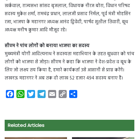
खर्कवाल, राज्यसभा सांसद बृजलाल, विधायक नीरज बोरा, विधान परिषद
सदस्य मुकेश शर्मा, रामचंद्र प्रधान, लालजी प्रसाद निर्मल, पूर्व मंत्री मोहसिन
रजा, भाजपा के महानगर अध्यक्ष आनंद द्विवेदी, पार्षद सुशील तिवारी, बूथ
अध्यक्ष मनीष कुमार आदि मौजूद रहे।
सीएम ने पांच लोगों को बनाया भाजपा का सदस्य
मुख्यमंत्री योगी आदित्यनाथ ने सदस्यता महाभियान के तहत बुधवार को पांच
लोगों को भाजपा से जोड़ा। सीएम ने कहा कि भाजपा ने देश-प्रदेश व बूथ के
लिए जो लक्ष्य तय किया है, हमारे कार्यकर्ता उसे आसानी से प्राप्त करेंगे।
लखनऊ महानगर ने अब तक दो लाख 52 हजार 494 सदस्य बनाए हैं।
F
W
T
T
E
C
S
a
h
w
e
m
o
h
c
a
i
l
a
p
a
e
t
t
e
i
y
r
Related Articles
b
s
t
g
l
L
e
o
A
e
r
i