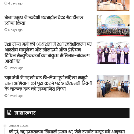
4 days ago
सेना प्रमुख ने स्वदेशी एक्सट्रीम वेदर ग्रेड डीजल
लॉन्च किया
6 days ago
रक्षा राज्य मंत्री की अध्यक्षता में रक्षा स्वदेशीकरण पर
भारतीय वायुसेना और सोसाइटी ऑफ इंडियन
डिफेंस मैन्युफैक्चरर्स का संयुक्त सेमिनार-संकल्प
आयोजित
1 week ago
रक्षा मंत्री ने पहली बार त्रि-सेवा पूर्ण महिला समुद्री
यात्रा अभियान को पूरा करने पर आईएएसवी त्रिवेनी
के चालक दल को सम्मानित किया
1 week ago
साक्षात्कार
October 4, 2024
जी हां, यह इकतरफा सियासी इश्क था, जैसे रणवीर कपूर को अनुष्का