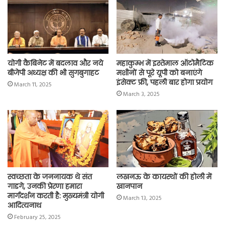
o
p
r
a
n
k
p
m
k
योगी कैबिनेट में बदलाव और नये
महाकुम्भ में इस्तेमाल ऑटोमैटिक
बीजेपी अध्यक्ष की भी सुगबुगाहट
मशीनों से पूरे यूपी को बनाएंगे
इंसेक्ट फ्री, पहली बार होगा प्रयोग
March 11, 2025
March 3, 2025
स्वच्छता के जननायक थे संत
लखनऊ के कायस्थों की होली में
गाडगे, उनकी प्रेरणा हमारा
खानपान
मार्गदर्शन करती है: मुख्यमंत्री योगी
March 13, 2025
आदित्यनाथ
February 25, 2025