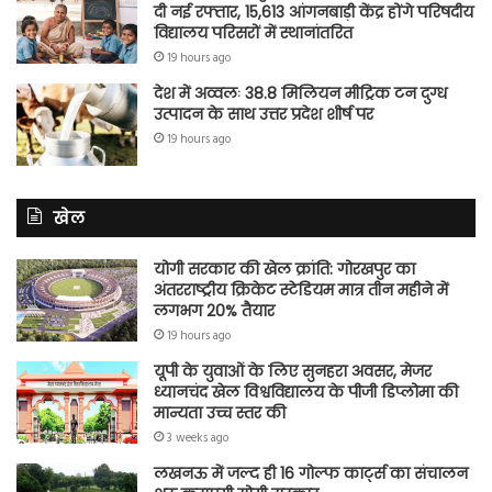
दी नई रफ्तार, 15,613 आंगनबाड़ी केंद्र होंगे परिषदीय
विद्यालय परिसरों में स्थानांतरित
19 hours ago
देश में अव्वलः 38.8 मिलियन मीट्रिक टन दुग्ध
उत्पादन के साथ उत्तर प्रदेश शीर्ष पर
19 hours ago
खेल
योगी सरकार की खेल क्रांति: गोरखपुर का
अंतरराष्ट्रीय क्रिकेट स्टेडियम मात्र तीन महीने में
लगभग 20% तैयार
19 hours ago
यूपी के युवाओं के लिए सुनहरा अवसर, मेजर
ध्यानचंद खेल विश्वविद्यालय के पीजी डिप्लोमा की
मान्यता उच्च स्तर की
3 weeks ago
लखनऊ में जल्द ही 16 गोल्फ कार्ट्स का संचालन