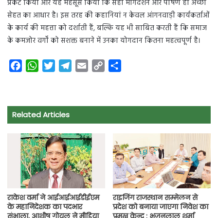
प्रकट किया और यह महसूस किया कि सही मार्गदर्शन और पोषण ही अच्छी
सेहत का आधार है। इस तरह की कहानियां न केवल आंगनवाड़ी कार्यकर्ताओं
के कार्य की महत्ता को दर्शाती हैं, बल्कि यह भी साबित करती हैं कि समाज
के कमजोर वर्गों को सशक्त बनाने में उनका योगदान कितना महत्वपूर्ण है।
F
W
T
T
E
C
S
a
h
w
e
m
o
h
c
a
i
l
a
p
a
e
t
t
e
i
y
r
Related Articles
b
s
t
g
l
L
e
o
A
e
r
i
o
p
r
a
n
k
p
m
k
राकेश वर्मा ने आईआईआईडीईएम
राइजिंग राजस्थान सम्मेलन से
के महानिदेशक का पदभार
प्रदेश को बनाया जाएगा निवेश का
संभाला, आशीष गोयल ने मीडिया
प्रमुख केन्द्र : भजनलाल शर्मा