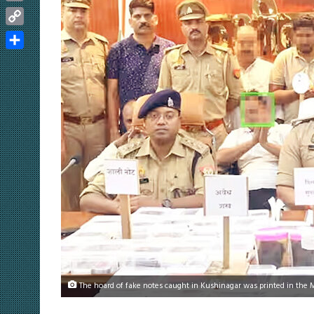
Email
Copy
Link
Share
The hoard of fake notes caught in Kushinagar was printed in the 