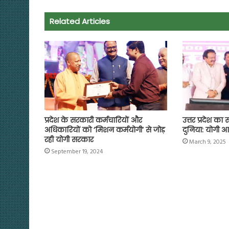
b
s
t
g
l
L
e
o
A
e
r
i
Related Articles
o
p
r
a
n
k
p
m
k
प्रदेश के सरकारी कर्मचारियों और
उत्तर प्रदेश का 
अधिकारियों को ‘मिशन कर्मयोगी’ से जोड़
दुनिया: योगी आ
रही योगी सरकार
March 9, 2025
September 19, 2024