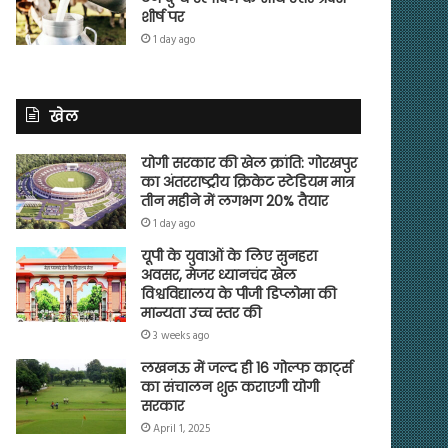
शीर्ष पर
1 day ago
खेल
योगी सरकार की खेल क्रांति: गोरखपुर
का अंतरराष्ट्रीय क्रिकेट स्टेडियम मात्र
तीन महीने में लगभग 20% तैयार
1 day ago
यूपी के युवाओं के लिए सुनहरा
अवसर, मेजर ध्यानचंद खेल
विश्वविद्यालय के पीजी डिप्लोमा की
मान्यता उच्च स्तर की
3 weeks ago
लखनऊ में जल्द ही 16 गोल्फ कार्ट्स
का संचालन शुरू कराएगी योगी
सरकार
April 1, 2025