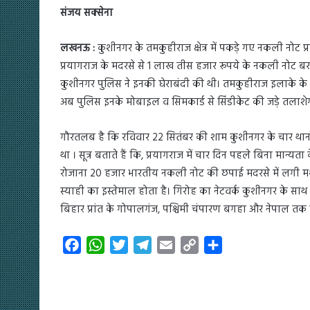
संजय सक्सेना
लखनऊ :
कुशीनगर के तमकुहीराज क्षेत्र में पकड़े गए नकली नोट प्र
प्रयागराज के मदरसे से 1 लाख तीस हजार रूपये के नकली नोट बराम
कुशीनगर पुलिस ने इनकी घेराबंदी की थी। तमकुहीराज इलाके के रहन
अब पुलिस इनके मोबाइल व सिमकार्ड से सिंडीकेट की जड़े तलाशेगी
गौरतलब है कि रविवार 22 सितंबर की शाम कुशीनगर के चार थान
था । सूत्र बताते हैं कि, प्रयागराज में चार दिन पहले बिना मान्य
रोजाना 20 हजार भारतीय नकली नोट की छपाई मदरसे में लगी म
स्याही का इस्तेमाल होता है। गिरोह का नेटवर्क कुशीनगर के साथ 
बिहार प्रांत के गोपालगंज, पश्चिमी चंपारण बगहा और नेपाल तक 
F
W
T
T
E
C
S
a
h
w
e
m
o
h
c
a
i
l
a
p
a
e
t
t
e
i
y
r