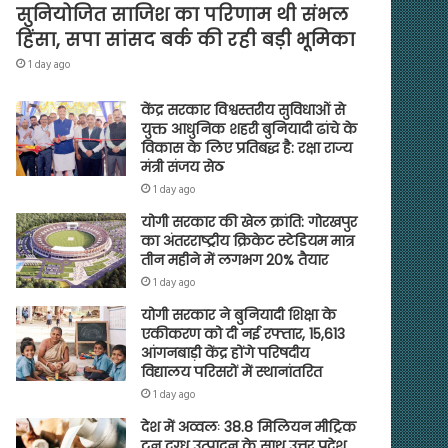
सुनियोजित साजिश का परिणाम थी संभल
हिंसा, सपा सांसद बर्क की रही बड़ी भूमिका
1 day ago
केंद्र सरकार विश्वस्तरीय सुविधाओं से
युक्त आधुनिक शहरी बुनियादी ढांचे के
विकास के लिए प्रतिबद्ध है: रक्षा राज्य
मंत्री संजय सेठ
1 day ago
योगी सरकार की खेल क्रांति: गोरखपुर
का अंतरराष्ट्रीय क्रिकेट स्टेडियम मात्र
तीन महीने में लगभग 20% तैयार
1 day ago
योगी सरकार ने बुनियादी शिक्षा के
एकीकरण को दी नई रफ्तार, 15,613
आंगनबाड़ी केंद्र होंगे परिषदीय
विद्यालय परिसरों में स्थानांतरित
1 day ago
देश में अव्वलः 38.8 मिलियन मीट्रिक
टन दुग्ध उत्पादन के साथ उत्तर प्रदेश