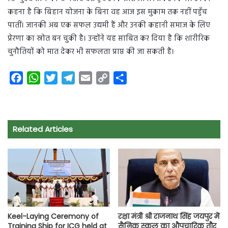
कहना है कि बिहान योजना के बिना वह आज इस मुकाम तक नहीं पहुँच
पातीं। जानकी अब एक सफल उद्यमी हैं और उनकी कहानी समाज के लिए
प्रेरणा का स्रोत बन चुकी है। उन्होंने यह साबित कर दिया है कि शारीरिक
चुनौतियों को मात देकर भी सफलता प्राप्त की जा सकती है।
F
W
T
T
E
C
S
a
h
w
e
m
o
h
c
a
i
l
a
p
a
e
t
t
e
i
y
r
Related Articles
b
s
t
g
l
L
e
o
A
e
r
i
o
p
r
a
n
k
p
m
k
Keel-Laying Ceremony of
रक्षा मंत्री श्री राजनाथ सिंह जयपुर में
Training Ship for ICG held at
सैनिक स्कूल का औपचारिक तौर