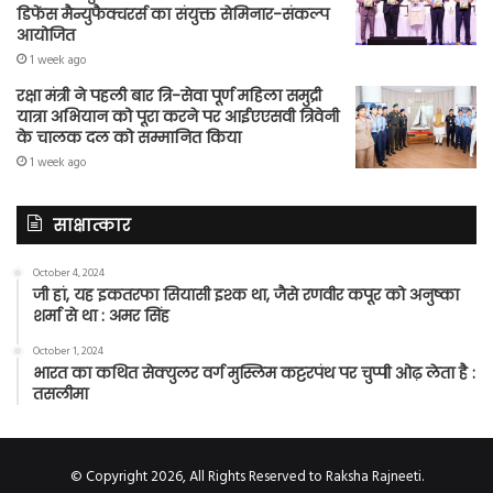
डिफेंस मैन्युफैक्चरर्स का संयुक्त सेमिनार-संकल्प
आयोजित
1 week ago
रक्षा मंत्री ने पहली बार त्रि-सेवा पूर्ण महिला समुद्री
यात्रा अभियान को पूरा करने पर आईएएसवी त्रिवेनी
के चालक दल को सम्मानित किया
1 week ago
साक्षात्कार
October 4, 2024
जी हां, यह इकतरफा सियासी इश्क था, जैसे रणवीर कपूर को अनुष्का
शर्मा से था : अमर सिंह
October 1, 2024
भारत का कथित सेक्युलर वर्ग मुस्लिम कट्टरपंथ पर चुप्पी ओढ़ लेता है :
तसलीमा
© Copyright 2026, All Rights Reserved to Raksha Rajneeti.