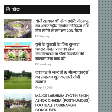
खेल
योगी सरकार की खेल क्रांति: गोरखपुर
का अंतरराष्ट्रीय क्रिकेट स्टेडियम मात्र
तीन महीने में लगभग 20% तैयार
2 days ago
यूपी के युवाओं के लिए सुनहरा
अवसर, मेजर ध्यानचंद खेल
विश्वविद्यालय के पीजी डिप्लोमा की
मान्यता उच्च स्तर की
3 weeks ago
लखनऊ में जल्द ही 16 गोल्फ कार्ट्स
का संचालन शुरू कराएगी योगी
सरकार
April 1, 2025
MAJOR LAISHRAM JYOTIN SINGH,
ASHOK CHAKRA (POSTHUMOUS)
FOOTBALL TOURNAMENT
CONCLUDES