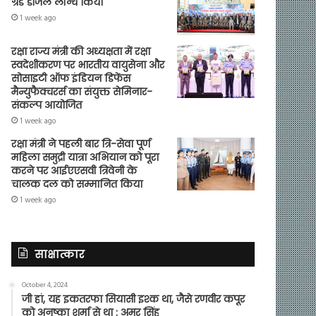
ग्रेड डीजल लॉन्च किया
1 week ago
रक्षा राज्य मंत्री की अध्यक्षता में रक्षा
स्वदेशीकरण पर भारतीय वायुसेना और
सोसाइटी ऑफ इंडियन डिफेंस
मैन्युफैक्चरर्स का संयुक्त सेमिनार-
संकल्प आयोजित
1 week ago
रक्षा मंत्री ने पहली बार त्रि-सेवा पूर्ण
महिला समुद्री यात्रा अभियान को पूरा
करने पर आईएएसवी त्रिवेनी के
चालक दल को सम्मानित किया
1 week ago
साक्षात्कार
October 4, 2024
जी हां, यह इकतरफा सियासी इश्क था, जैसे रणवीर कपूर
को अनुष्का शर्मा से था : अमर सिंह