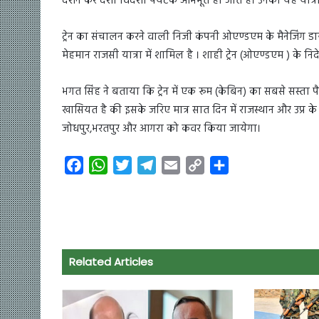
दर्शन कर देशी विदेशी पर्यटक अभिभूत हो जाते है। उनकी यह यात्र
ट्रेन का संचालन करने वाली निजी कंपनी ओएण्डएम के मैनेजिंग डायर
मेहमान राजसी यात्रा में शामिल है । शाही ट्रेन (ओएण्डएम ) के निद
भगत सिंह ने बताया कि ट्रेन में एक रूम (केबिन) का सबसे सस्ता
खासियत है की इसके जरिए मात्र सात दिन में राजस्थान और उप्र के
जोधपुर,भरतपुर और आगरा को कवर किया जायेगा।
F
W
T
T
E
C
S
a
h
w
e
m
o
h
c
a
i
l
a
p
a
e
t
t
e
i
y
r
b
s
t
g
l
L
e
o
A
e
r
i
Related Articles
o
p
r
a
n
k
p
m
k