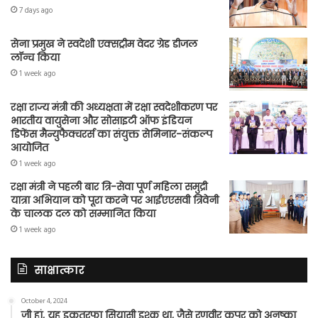
7 days ago
सेना प्रमुख ने स्वदेशी एक्सट्रीम वेदर ग्रेड डीजल
लॉन्च किया
1 week ago
रक्षा राज्य मंत्री की अध्यक्षता में रक्षा स्वदेशीकरण पर
भारतीय वायुसेना और सोसाइटी ऑफ इंडियन
डिफेंस मैन्युफैक्चरर्स का संयुक्त सेमिनार-संकल्प
आयोजित
1 week ago
रक्षा मंत्री ने पहली बार त्रि-सेवा पूर्ण महिला समुद्री
यात्रा अभियान को पूरा करने पर आईएएसवी त्रिवेनी
के चालक दल को सम्मानित किया
1 week ago
साक्षात्कार
October 4, 2024
जी हां, यह इकतरफा सियासी इश्क था, जैसे रणवीर कपूर को अनुष्का