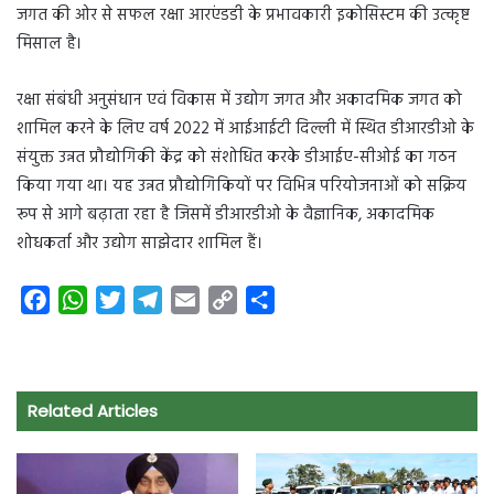
जगत की ओर से सफल रक्षा आरएंडडी के प्रभावकारी इकोसिस्टम की उत्कृष्ट
मिसाल है।
रक्षा संबंधी अनुसंधान एवं विकास में उद्योग जगत और अकादमिक जगत को
शामिल करने के लिए वर्ष 2022 में आईआईटी दिल्ली में स्थित डीआरडीओ के
संयुक्त उन्नत प्रौद्योगिकी केंद्र को संशोधित करके डीआईए-सीओई का गठन
किया गया था। यह उन्नत प्रौद्योगिकियों पर विभिन्न परियोजनाओं को सक्रिय
रूप से आगे बढ़ाता रहा है जिसमें डीआरडीओ के वैज्ञानिक, अकादमिक
शोधकर्ता और उद्योग साझेदार शामिल हैं।
F
W
T
T
E
C
S
a
h
w
e
m
o
h
c
a
i
l
a
p
a
e
t
t
e
i
y
r
Related Articles
b
s
t
g
l
L
e
o
A
e
r
i
o
p
r
a
n