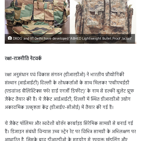
DRDO and IIT Delhi have developed 'ABHED Lightweight Bullet Proof Jacket'
रक्षा-राजनीति नेटवर्क
रक्षा अनुसंधान एवं विकास संगठन (डीआरडीओ) ने भारतीय प्रौद्योगिकी
संस्थान (आईआईटी) दिल्ली के शोधकर्ताओं के साथ मिलकर ‘एबीएचईडी
(एडवांस्ड बैलिस्टिक्स फॉर हाई एनर्जी डिफीट)’ के नाम से हल्की बुलेट प्रूफ
जैकेट तैयार की हैं। ये जैकेट आईआईटी, दिल्ली में स्थित डीआरडीओ उद्योग
अकादमिक उत्कृष्टता केंद्र (डीआईए-सीओई) में तैयार की गई हैं।
ये जैकेट पॉलिमर और स्वदेशी बोरॉन कार्बाइड सिरेमिक सामग्री से बनाई गई
हैं। डिजाइन संबंधी विन्यास उच्च स्ट्रेन रेट पर विभिन्न सामग्री के अभिलक्षण पर
आधारित है, जिसके बाद डीआरडीओ के सहयोग से उपयुक्त मॉडलिंग और