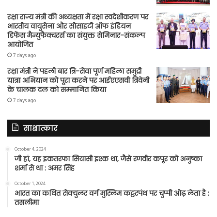
रक्षा राज्य मंत्री की अध्यक्षता में रक्षा स्वदेशीकरण पर
भारतीय वायुसेना और सोसाइटी ऑफ इंडियन
डिफेंस मैन्युफैक्चरर्स का संयुक्त सेमिनार-संकल्प
आयोजित
7 days ago
रक्षा मंत्री ने पहली बार त्रि-सेवा पूर्ण महिला समुद्री
यात्रा अभियान को पूरा करने पर आईएएसवी त्रिवेनी
के चालक दल को सम्मानित किया
7 days ago
साक्षात्कार
October 4, 2024
जी हां, यह इकतरफा सियासी इश्क था, जैसे रणवीर कपूर को अनुष्का
शर्मा से था : अमर सिंह
October 1, 2024
भारत का कथित सेक्युलर वर्ग मुस्लिम कट्टरपंथ पर चुप्पी ओढ़ लेता है :
तसलीमा