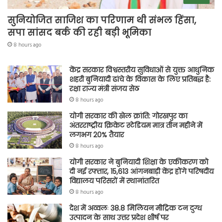
सुनियोजित साजिश का परिणाम थी संभल हिंसा,
सपा सांसद बर्क की रही बड़ी भूमिका
8 hours ago
केंद्र सरकार विश्वस्तरीय सुविधाओं से युक्त आधुनिक
शहरी बुनियादी ढांचे के विकास के लिए प्रतिबद्ध है:
रक्षा राज्य मंत्री संजय सेठ
8 hours ago
योगी सरकार की खेल क्रांति: गोरखपुर का
अंतरराष्ट्रीय क्रिकेट स्टेडियम मात्र तीन महीने में
लगभग 20% तैयार
8 hours ago
योगी सरकार ने बुनियादी शिक्षा के एकीकरण को
दी नई रफ्तार, 15,613 आंगनबाड़ी केंद्र होंगे परिषदीय
विद्यालय परिसरों में स्थानांतरित
8 hours ago
देश में अव्वलः 38.8 मिलियन मीट्रिक टन दुग्ध
उत्पादन के साथ उत्तर प्रदेश शीर्ष पर