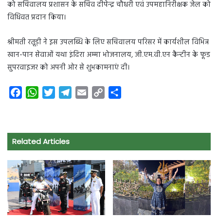
को सचिवालय प्रशासन के सचिव दीपेन्द्र चौधरी एवं उपमहानिरीक्षक जेल को
विधिवत प्रदान किया।
श्रीमती रतूड़ी ने इस उपलब्धि के लिए सचिवालय परिसर में कार्यशील विभिन्न
खान-पान सेवाओं यथा इंदिरा अम्मा भोजनालय, जी.एम.वी.एन कैन्टीन के फूड
सुपरवाइजर को अपनी ओर से शुभकामनाएं दी।
F
W
T
T
E
C
S
a
h
w
e
m
o
h
c
a
i
l
a
p
a
e
t
t
e
i
y
r
Related Articles
b
s
t
g
l
L
e
o
A
e
r
i
o
p
r
a
n
k
p
m
k