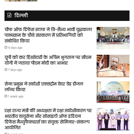
दिल्ली
चीफ ऑफ डिफेंस स्टाफ ने त्रि-सैन्य भावी युद्धकला
पाठ्यक्रम के चौथे संस्करण में प्रतिभागियों को
संबोधित किया
6 days ago
यूपी को कर हिस्सेदारी के अग्रिम भुगतान पर सीएम
योगी ने जताया पीएम मोदी का आभार
7 days ago
सेना प्रमुख ने स्वदेशी एक्सट्रीम वेदर ग्रेड डीजल
लॉन्च किया
1 week ago
रक्षा राज्य मंत्री की अध्यक्षता में रक्षा स्वदेशीकरण पर
भारतीय वायुसेना और सोसाइटी ऑफ इंडियन
डिफेंस मैन्युफैक्चरर्स का संयुक्त सेमिनार-संकल्प
आयोजित