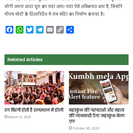
योगी अपना वादा पूरा कर यहां आए। यहां ऐसे शख्सियत आए हैं, जिन्होंने
पीएम मोदी के दिशानिर्देश में राम मंदिर का निर्माण कराया है।
F
W
T
T
E
C
S
a
h
w
e
m
o
h
c
a
i
l
a
p
a
e
t
t
e
i
y
r
Related Articles
b
s
t
g
l
L
e
o
A
e
r
i
o
p
r
a
n
k
p
m
k
रंग बिरंगी होती है राजस्थान में होली
महाकुंभ की परंपराओं और महत्व
की जानकारी देगा ‘महाकुंभ मेला
March 12, 2025
एप’
October 30, 2024