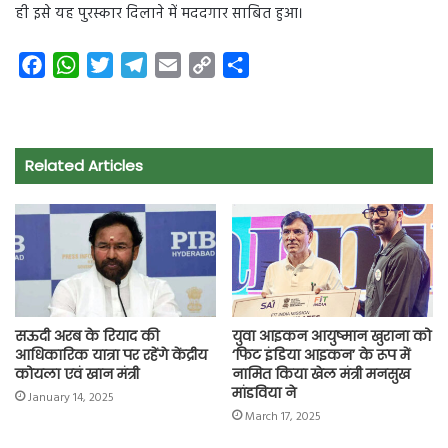
ही इसे यह पुरस्कार दिलाने में मददगार साबित हुआ।
F
W
T
T
E
C
S
a
h
w
e
m
o
h
c
a
i
l
a
p
a
e
t
t
e
i
y
r
Related Articles
b
s
t
g
l
L
e
o
A
e
r
i
o
p
r
a
n
k
p
m
k
सऊदी अरब के रियाद की
युवा आइकन आयुष्मान खुराना को
आधिकारिक यात्रा पर रहेंगे केंद्रीय
‘फिट इंडिया आइकन’ के रूप में
कोयला एवं खान मंत्री
नामित किया खेल मंत्री मनसुख
मांडविया ने
January 14, 2025
March 17, 2025