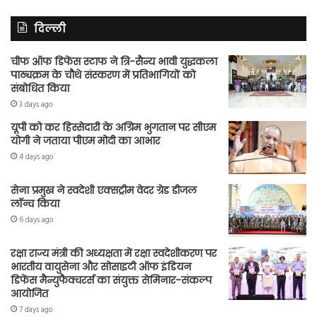
दिल्ली
चीफ ऑफ डिफेंस स्टाफ ने त्रि-सैन्य भावी युद्धकला
पाठ्यक्रम के चौथे संस्करण में प्रतिभागियों को
संबोधित किया
3 days ago
यूपी को कर हिस्सेदारी के अग्रिम भुगतान पर सीएम
योगी ने जताया पीएम मोदी का आभार
4 days ago
सेना प्रमुख ने स्वदेशी एक्सट्रीम वेदर ग्रेड डीजल
लॉन्च किया
6 days ago
रक्षा राज्य मंत्री की अध्यक्षता में रक्षा स्वदेशीकरण पर
भारतीय वायुसेना और सोसाइटी ऑफ इंडियन
डिफेंस मैन्युफैक्चरर्स का संयुक्त सेमिनार-संकल्प
आयोजित
7 days ago