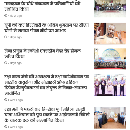
पाठ्यक्रम के चौथे संस्करण में प्रतिभागियों को
संबोधित किया
4 days ago
यूपी को कर हिस्सेदारी के अग्रिम भुगतान पर सीएम
योगी ने जताया पीएम मोदी का आभार
5 days ago
सेना प्रमुख ने स्वदेशी एक्सट्रीम वेदर ग्रेड डीजल
लॉन्च किया
7 days ago
रक्षा राज्य मंत्री की अध्यक्षता में रक्षा स्वदेशीकरण पर
भारतीय वायुसेना और सोसाइटी ऑफ इंडियन
डिफेंस मैन्युफैक्चरर्स का संयुक्त सेमिनार-संकल्प
आयोजित
1 week ago
रक्षा मंत्री ने पहली बार त्रि-सेवा पूर्ण महिला समुद्री
यात्रा अभियान को पूरा करने पर आईएएसवी त्रिवेनी
के चालक दल को सम्मानित किया
1 week ago