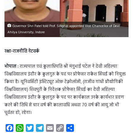
Governor Shri Patel told Prof. Singhai appointed Vice Chancellor of Devi
Ahilya University, Indore
रक्षा-राजनीति नेटवर्क
भोपाल :
राज्यपाल एवं कुलाधिपति श्री मंगुभाई पटेल ने देवी अहिल्या
विश्वविद्यालय इंदौर के कुलगुरु के पद पर प्रोफेसर राकेश सिंघई को नियुक्त
किया है। यूनिवर्सिटी इंस्टिट्यूट ऑफ़ टेक्नोलॉजी, (राजीव गांधी प्रौद्योगिकी
विश्वविद्यालय) शिवपुरी के निदेशक प्रोफेसर सिंघई का देवी अहिल्या
विश्वविद्यालय इंदौर के कुलगुरु के पद पर कार्यकाल उनके कार्यभार ग्रहण
करने की तिथि से चार वर्ष की कालावधि अथवा 70 वर्ष की आयु जो भी
पूर्वतर हो, रहेगा।
F
W
T
T
E
C
S