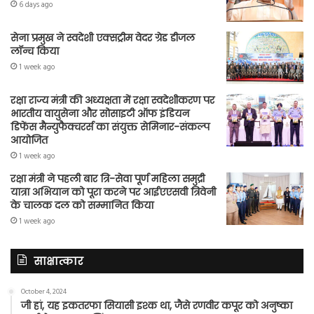
6 days ago
सेना प्रमुख ने स्वदेशी एक्सट्रीम वेदर ग्रेड डीजल
लॉन्च किया
1 week ago
रक्षा राज्य मंत्री की अध्यक्षता में रक्षा स्वदेशीकरण पर
भारतीय वायुसेना और सोसाइटी ऑफ इंडियन
डिफेंस मैन्युफैक्चरर्स का संयुक्त सेमिनार-संकल्प
आयोजित
1 week ago
रक्षा मंत्री ने पहली बार त्रि-सेवा पूर्ण महिला समुद्री
यात्रा अभियान को पूरा करने पर आईएएसवी त्रिवेनी
के चालक दल को सम्मानित किया
1 week ago
साक्षात्कार
October 4, 2024
जी हां, यह इकतरफा सियासी इश्क था, जैसे रणवीर कपूर को अनुष्का