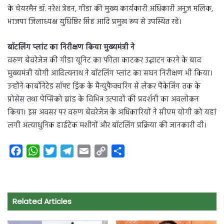
के चेयरमैन डॉ. नरेश त्रेहन, गीडा की मुख्य कार्यकारी अधिकारी अनुज मलिक,
भाजपा जिलाध्यक्ष युधिष्ठिर सिंह आदि प्रमुख रूप से उपस्थित रहे।
बॉटलिंग प्लांट का निरीक्षण किया मुख्यमंत्री ने
वरुण बेवरेजेज की गीडा यूनिट का फीता काटकर उद्घाटन करने के बाद
मुख्यमंत्री योगी आदित्यनाथ ने बॉटलिंग प्लांट का सघन निरीक्षण भी किया।
उन्होंने कार्बोनेटेड सॉफ्ट ड्रिंक के मैन्युफैक्चरिंग से लेकर पैकेजिंग तक के
प्रोसेस तथा पेप्सिको ब्रांड के विभिन्न उत्पादों की प्रदर्शनी का अवलोकन
किया। इस अवसर पर वरुण बेवरेजेज के अधिकारियों ने सीएम योगी को यहां
लगी अत्याधुनिक हाईटेक मशीनों और बॉटलिंग प्रक्रिया की जानकारी दी।
F
W
T
T
E
C
S
a
h
w
e
m
o
h
c
a
i
l
a
p
a
e
t
t
e
i
y
r
Related Articles
b
s
t
g
l
L
e
o
A
e
r
i