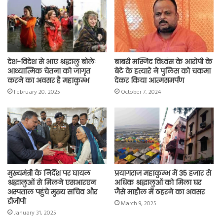
o
p
r
a
n
k
p
m
k
देश-विदेश से आए श्रद्धालु बोलेः
बाबरी मस्जिद विध्वंस के आरोपी के
आध्यात्मिक चेतना को जागृत
बेटे के हत्यारे ने पुलिस को चकमा
करने का अवसर है महाकुम्भ
देकर किया आत्मसमर्पण
February 20, 2025
October 7, 2024
मुख्यमंत्री के निर्देश पर घायल
प्रयागराज महाकुम्भ में 35 हजार से
श्रद्धालुओं से मिलने एसआरएन
अधिक श्रद्धालुओं को मिला घर
अस्पताल पहुंचे मुख्य सचिव और
जैसे माहौल में ठहरने का अवसर
डीजीपी
March 9, 2025
January 31, 2025