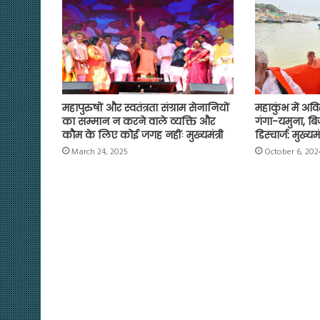
k
p
m
k
महापुरुषों और स्वतंत्रता संग्राम सेनानियों
महाकुंभ में अव
का सम्मान न करने वाले व्यक्ति और
गंगा-यमुना, ब
कौम के लिए कोई जगह नहींः मुख्यमंत्री
डिस्चार्ज: मुख्यमंत
March 24, 2025
October 6, 202