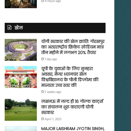
4 hours ago
खेल
योगी सरकार की खेल क्रांति: गोरखपुर
का अंतरराष्ट्रीय क्रिकेट स्टेडियम मात्र
तीन महीने में लगभग 20% तैयार
1 day ago
यूपी के युवाओं के लिए सुनहरा
अवसर, मेजर ध्यानचंद खेल
विश्वविद्यालय के पीजी डिप्लोमा की
मान्यता उच्च स्तर की
3 weeks ago
लखनऊ में जल्द ही 16 गोल्फ कार्ट्स
का संचालन शुरू कराएगी योगी
सरकार
April 1, 2025
MAJOR LAISHRAM JYOTIN SINGH,