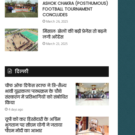
ASHOK CHAKRA (POSTHUMOUS)
FOOTBALL TOURNAMENT
CONCLUDES
March 26, 2025
मिसालः खेलों की बढ़ी प्रेजेंस तो बढ़ने
लगी अटेंडेंस
March 23, 2025
दिल्ली
चीफ ऑफ डिफेंस स्टाफ ने त्रि-सैन्य
भावी युद्धकला पाठ्यक्रम के चौथे
संस्करण में प्रतिभागियों को संबोधित
किया
4 days ago
यूपी को कर हिस्सेदारी के अग्रिम
भुगतान पर सीएम योगी ने जताया
पीएम मोदी का आभार