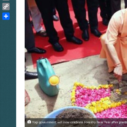
Email
Copy
Link
Share
Yogi government will now celebrate Forestry New Year after planti