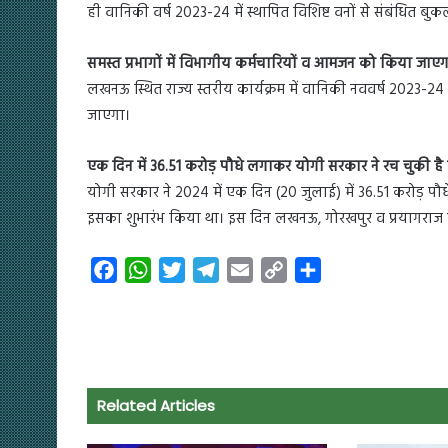
ही वानिकी वर्ष 2023-24 में स्थापित विशिष्ट वनों से संबंधित बुक
समस्त प्रभागों में विभागीय कर्मचारियों व आमजन को किया जाए
लखनऊ स्थित राज्य स्तरीय कार्यक्रम में वानिकी नववर्ष 2023-24 म
जाएगा।
एक दिन में 36.51 करोड़ पौधे लगाकर योगी सरकार ने रच चुकी ह
योगी सरकार ने 2024 में एक दिन (20 जुलाई) में 36.51 करोड़ पौ
इसका शुभारंभ किया था। इस दिन लखनऊ, गोरखपुर व प्रयागराज म
F
W
T
T
E
C
S
a
h
w
e
m
o
h
c
a
i
l
a
p
a
e
t
t
e
i
y
r
b
s
t
g
l
L
e
o
A
e
r
i
Related Articles
o
p
r
a
n