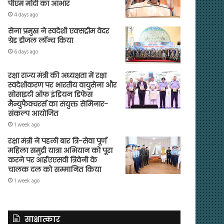
पीएम मोदी का आभार
4 days ago
सेना प्रमुख ने स्वदेशी एक्सट्रीम वेदर
ग्रेड डीजल लॉन्च किया
6 days ago
रक्षा राज्य मंत्री की अध्यक्षता में रक्षा
स्वदेशीकरण पर भारतीय वायुसेना और
सोसाइटी ऑफ इंडियन डिफेंस
मैन्युफैक्चरर्स का संयुक्त सेमिनार-
संकल्प आयोजित
1 week ago
रक्षा मंत्री ने पहली बार त्रि-सेवा पूर्ण
महिला समुद्री यात्रा अभियान को पूरा
करने पर आईएएसवी त्रिवेनी के
चालक दल को सम्मानित किया
1 week ago
साक्षात्कार