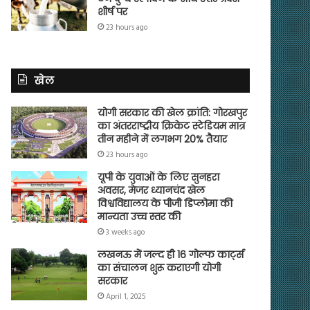
शीर्ष पर
23 hours ago
खेल
योगी सरकार की खेल क्रांति: गोरखपुर
का अंतरराष्ट्रीय क्रिकेट स्टेडियम मात्र
तीन महीने में लगभग 20% तैयार
23 hours ago
यूपी के युवाओं के लिए सुनहरा
अवसर, मेजर ध्यानचंद खेल
विश्वविद्यालय के पीजी डिप्लोमा की
मान्यता उच्च स्तर की
3 weeks ago
लखनऊ में जल्द ही 16 गोल्फ कार्ट्स
का संचालन शुरू कराएगी योगी
सरकार
April 1, 2025