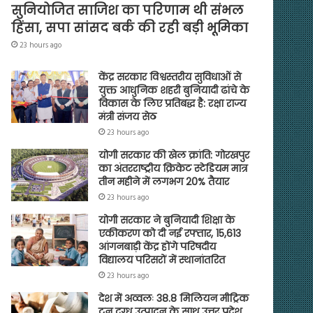
सुनियोजित साजिश का परिणाम थी संभल
हिंसा, सपा सांसद बर्क की रही बड़ी भूमिका
23 hours ago
केंद्र सरकार विश्वस्तरीय सुविधाओं से
युक्त आधुनिक शहरी बुनियादी ढांचे के
विकास के लिए प्रतिबद्ध है: रक्षा राज्य
मंत्री संजय सेठ
23 hours ago
योगी सरकार की खेल क्रांति: गोरखपुर
का अंतरराष्ट्रीय क्रिकेट स्टेडियम मात्र
तीन महीने में लगभग 20% तैयार
23 hours ago
योगी सरकार ने बुनियादी शिक्षा के
एकीकरण को दी नई रफ्तार, 15,613
आंगनबाड़ी केंद्र होंगे परिषदीय
विद्यालय परिसरों में स्थानांतरित
23 hours ago
देश में अव्वलः 38.8 मिलियन मीट्रिक
टन दुग्ध उत्पादन के साथ उत्तर प्रदेश