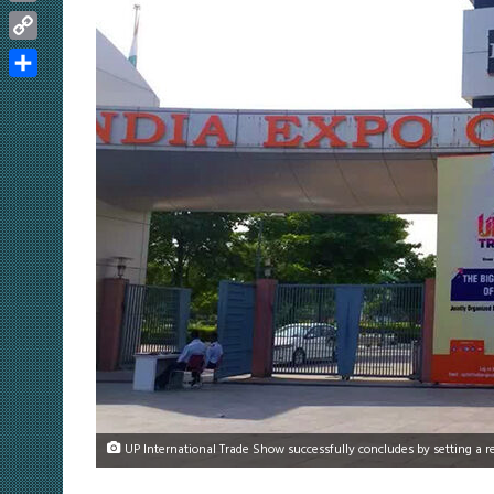
Email
Copy
Link
Share
UP International Trade Show successfully concludes by setting a rec