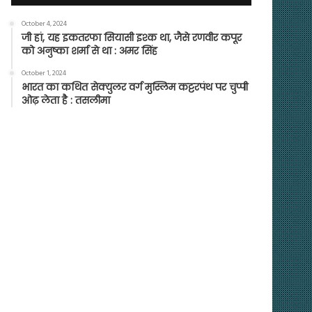
October 4, 2024
जी हां, यह इकतरफा सियासी इश्क था, जैसे रणवीर कपूर
को अनुष्का शर्मा से था : अमर सिंह
October 1, 2024
भारत का कथित सेक्युलर वर्ग मुस्लिम कट्टरपंथ पर चुप्पी
ओढ़ लेता है : तसलीमा