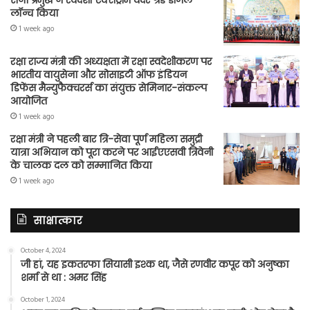
सेना प्रमुख ने स्वदेशी एक्सट्रीम वेदर ग्रेड डीजल
लॉन्च किया
1 week ago
रक्षा राज्य मंत्री की अध्यक्षता में रक्षा स्वदेशीकरण पर
भारतीय वायुसेना और सोसाइटी ऑफ इंडियन
डिफेंस मैन्युफैक्चरर्स का संयुक्त सेमिनार-संकल्प
आयोजित
1 week ago
रक्षा मंत्री ने पहली बार त्रि-सेवा पूर्ण महिला समुद्री
यात्रा अभियान को पूरा करने पर आईएएसवी त्रिवेनी
के चालक दल को सम्मानित किया
1 week ago
साक्षात्कार
October 4, 2024
जी हां, यह इकतरफा सियासी इश्क था, जैसे रणवीर कपूर को अनुष्का
शर्मा से था : अमर सिंह
October 1, 2024