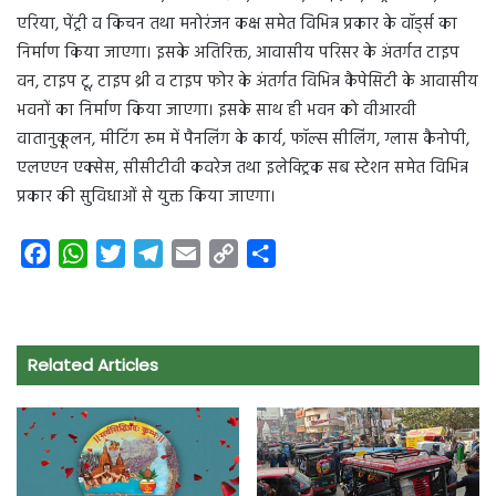
एरिया, पेंट्री व किचन तथा मनोरंजन कक्ष समेत विभिन्न प्रकार के वॉर्ड्स का
निर्माण किया जाएगा। इसके अतिरिक्त, आवासीय परिसर के अंतर्गत टाइप
वन, टाइप टू, टाइप थ्री व टाइप फोर के अंतर्गत विभिन्न कैपेसिटी के आवासीय
भवनों का निर्माण किया जाएगा। इसके साथ ही भवन को वीआरवी
वातानुकूलन, मीटिंग रूम में पैनलिंग के कार्य, फॉल्स सीलिंग, ग्लास कैनोपी,
एलएएन एक्सेस, सीसीटीवी कवरेज तथा इलेक्ट्रिक सब स्टेशन समेत विभिन्न
प्रकार की सुविधाओं से युक्त किया जाएगा।
F
W
T
T
E
C
S
a
h
w
e
m
o
h
c
a
i
l
a
p
a
e
t
t
e
i
y
r
Related Articles
b
s
t
g
l
L
e
o
A
e
r
i
o
p
r
a
n
k
p
m
k