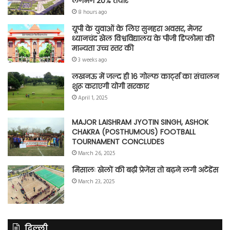
लगभग 20% तैयार
8 hours ago
यूपी के युवाओं के लिए सुनहरा अवसर, मेजर
ध्यानचंद खेल विश्वविद्यालय के पीजी डिप्लोमा की
मान्यता उच्च स्तर की
3 weeks ago
लखनऊ में जल्द ही 16 गोल्फ कार्ट्स का संचालन
शुरू कराएगी योगी सरकार
April 1, 2025
MAJOR LAISHRAM JYOTIN SINGH, ASHOK
CHAKRA (POSTHUMOUS) FOOTBALL
TOURNAMENT CONCLUDES
March 26, 2025
मिसालः खेलों की बढ़ी प्रेजेंस तो बढ़ने लगी अटेंडेंस
March 23, 2025
दिल्ली