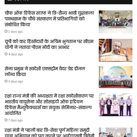
चीफ ऑफ डिफेंस स्टाफ ने त्रि-सैन्य भावी युद्धकला
पाठ्यक्रम के चौथे संस्करण में प्रतिभागियों को
संबोधित किया
3 days ago
यूपी को कर हिस्सेदारी के अग्रिम भुगतान पर सीएम
योगी ने जताया पीएम मोदी का आभार
4 days ago
सेना प्रमुख ने स्वदेशी एक्सट्रीम वेदर ग्रेड डीजल
लॉन्च किया
6 days ago
रक्षा राज्य मंत्री की अध्यक्षता में रक्षा स्वदेशीकरण पर
भारतीय वायुसेना और सोसाइटी ऑफ इंडियन
डिफेंस मैन्युफैक्चरर्स का संयुक्त सेमिनार-संकल्प
आयोजित
7 days ago
रक्षा मंत्री ने पहली बार त्रि-सेवा पूर्ण महिला समुद्री
यात्रा अभियान को पूरा करने पर आईएएसवी त्रिवेनी