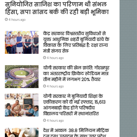
सुनियोजित साजिश का परिणाम थी संभल
हिंसा, सपा सांसद बर्क की रही बड़ी भूमिका
4 hours ago
केंद्र सरकार विश्वस्तरीय सुविधाओं से
युक्त आधुनिक शहरी बुनियादी ढांचे के
विकास के लिए प्रतिबद्ध है: रक्षा राज्य
मंत्री संजय सेठ
4 hours ago
योगी सरकार की खेल क्रांति: गोरखपुर
का अंतरराष्ट्रीय क्रिकेट स्टेडियम मात्र
तीन महीने में लगभग 20% तैयार
4 hours ago
योगी सरकार ने बुनियादी शिक्षा के
एकीकरण को दी नई रफ्तार, 15,613
आंगनबाड़ी केंद्र होंगे परिषदीय
विद्यालय परिसरों में स्थानांतरित
4 hours ago
देश में अव्वलः 38.8 मिलियन मीट्रिक
टन दुग्ध उत्पादन के साथ उत्तर प्रदेश