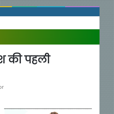
देश की पहली
or