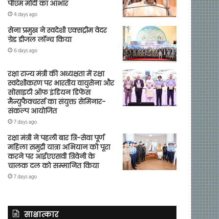
पीएम मोदी का आभार
4 days ago
सेना प्रमुख ने स्वदेशी एक्सट्रीम वेदर
ग्रेड डीजल लॉन्च किया
6 days ago
रक्षा राज्य मंत्री की अध्यक्षता में रक्षा
स्वदेशीकरण पर भारतीय वायुसेना और
सोसाइटी ऑफ इंडियन डिफेंस
मैन्युफैक्चरर्स का संयुक्त सेमिनार-
संकल्प आयोजित
7 days ago
रक्षा मंत्री ने पहली बार त्रि-सेवा पूर्ण
महिला समुद्री यात्रा अभियान को पूरा
करने पर आईएएसवी त्रिवेनी के
चालक दल को सम्मानित किया
7 days ago
साक्षात्कार