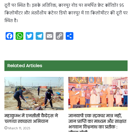
दूरी पर स्थित है। इसके अतिरिक्त, कानपुर नोड पर समर्पित फ्रेट कॉरिडोर 95
किलोमीटर और अंतर्देशीय कंटेनर डिपो कानपुर में 111 किलोमीटर की दूरी पर
स्थित है।
F
W
T
T
E
C
S
a
h
w
e
m
o
h
c
a
i
l
a
p
a
e
t
t
e
i
y
r
Related Articles
b
s
t
g
l
L
e
o
A
e
r
i
o
p
r
a
n
k
p
m
k
महाकुम्भ में एनसीसी कैडेट्स ने
ज्ञानवापी एक स्ट्रक्चर मात्र नहीं,
चलाया स्वच्छता अभियान
ज्ञान प्राप्ति का माध्यम और साक्षात
भगवान विश्वनाथ का प्रतीक :
March 11, 2025