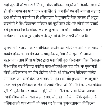
यहां गुरु श्री गोरक्षनाथ इंस्टिट्यूट ऑफ मेडिकल साइंसेज के अंतर्गत 2021 से
ही बीएएमएस का पाठ्यक्रम संचालित है। एमबीबीएस की मान्यता बढ़कर
100 सीटों पर पहुंचने पर विश्वविद्यालय के कुलपति मेजर जनरल डॉ. अतुल
वाजपेयी ने विश्वविद्यालय परिवार एवं पूर्वी उत्तर प्रदेश के लोगों को बधाई
देते हुए कहा कि विश्वविद्यालय के कुलाधिपति योगी आदित्यनाथ के
मार्गदर्शन में यह समूचे पूर्वांचल के युवाओं के लिए बड़ी सौगात है।
कुलपति ने बताया कि इस मेडिकल कॉलेज का हॉस्पिटल आने वाले समय में
अपग्रेड होकर 1800 बेड का अत्याधुनिक सुविधाओं से युक्त हो जाएगा।
महाराणा प्रताप शिक्षा परिषद द्वारा महायोगी गुरु गोरखनाथ विश्‍वविद्यालय
में स्‍थापित यह मेडिकल कॉलेज गोरक्षपीठाधीश्‍वर एवं प्रदेश के मुख्‍यमंत्री
योगी आदित्‍यनाथ का ड्रीम प्रोजेक्‍ट भी है। श्री गोरक्षनाथ मेडिकल कॉलेज
हॉस्पिटल एंड रिसर्च सेंटर के प्राचार्य प्रो. (डॉ.) अरविंद कुशवाहा के अनुसार
पहले वर्ष इस मेडिकल कॉलेज में एमबीबीएस की 50 सीटों पर प्रवेश प्रक्रिया
पूरी हो चुकी है। अब मान्यता वृद्धि की 50 सीटों पर प्रवेश लिया जाएगा।
एमबीबीएस की मान्यता बढ़कर 100 सीट हो जाने से न‍ सिर्फ पूर्वांचल के
प्रतिभाशाली छात्र-छात्रों को अपने घर के पास गुणवत्‍तापरक चिकित्‍सा