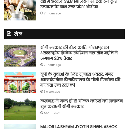
देश में अव्वलः 38.8 मिलियन मीट्रिक टन दुग्ध
उत्पादन के साथ उत्तर प्रदेश शीर्ष पर
21 hours ago
खेल
योगी सरकार की खेल क्रांति: गोरखपुर का
अंतरराष्ट्रीय क्रिकेट स्टेडियम मात्र तीन महीने में
लगभग 20% तैयार
21 hours ago
यूपी के युवाओं के लिए सुनहरा अवसर, मेजर
ध्यानचंद खेल विश्वविद्यालय के पीजी डिप्लोमा की
मान्यता उच्च स्तर की
3 weeks ago
लखनऊ में जल्द ही 16 गोल्फ कार्ट्स का संचालन
शुरू कराएगी योगी सरकार
April 1, 2025
MAJOR LAISHRAM JYOTIN SINGH, ASHOK