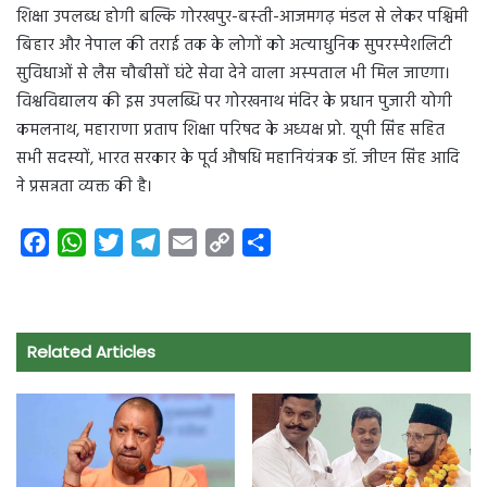
शिक्षा उपलब्‍ध होगी बल्कि गोरखपुर-बस्‍ती-आजमगढ़ मंडल से लेकर पश्चिमी
बिहार और नेपाल की तराई तक के लोगों को अत्‍याधुनिक सुपरस्‍पेशलिटी
सुविधाओं से लैस चौबीसों घंटे सेवा देने वाला अस्‍पताल भी मिल जाएगा।
विश्वविद्यालय की इस उपलब्धि पर गोरखनाथ मंदिर के प्रधान पुजारी योगी
कमलनाथ, महाराणा प्रताप शिक्षा परिषद के अध्यक्ष प्रो. यूपी सिंह सहित
सभी सदस्यों, भारत सरकार के पूर्व औषधि महानियंत्रक डॉ. जीएन सिंह आदि
ने प्रसन्नता व्यक्त की है।
F
W
T
T
E
C
S
a
h
w
e
m
o
h
c
a
i
l
a
p
a
e
t
t
e
i
y
r
Related Articles
b
s
t
g
l
L
e
o
A
e
r
i
o
p
r
a
n
k
p
m
k