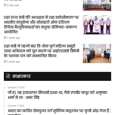
6 days ago
रक्षा राज्य मंत्री की अध्यक्षता में रक्षा स्वदेशीकरण पर
भारतीय वायुसेना और सोसाइटी ऑफ इंडियन
डिफेंस मैन्युफैक्चरर्स का संयुक्त सेमिनार-संकल्प
आयोजित
1 week ago
रक्षा मंत्री ने पहली बार त्रि-सेवा पूर्ण महिला समुद्री
यात्रा अभियान को पूरा करने पर आईएएसवी त्रिवेनी
के चालक दल को सम्मानित किया
1 week ago
साक्षात्कार
October 4, 2024
जी हां, यह इकतरफा सियासी इश्क था, जैसे रणवीर कपूर को अनुष्का
शर्मा से था : अमर सिंह
October 1, 2024
भारत का कथित सेक्युलर वर्ग मुस्लिम कट्टरपंथ पर चुप्पी ओढ़ लेता है :