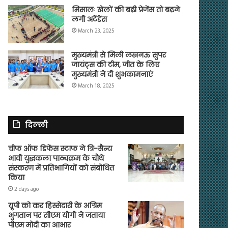
मिसालः खेलों की बढ़ी प्रेजेंस तो बढ़ने
लगी अटेंडेंस
March 23, 2025
मुख्यमंत्री से मिली लखनऊ सुपर
जायंट्स की टीम, जीत के लिए
मुख्यमंत्री ने दी शुभकामनाएं
March 18, 2025
दिल्ली
चीफ ऑफ डिफेंस स्टाफ ने त्रि-सैन्य
भावी युद्धकला पाठ्यक्रम के चौथे
संस्करण में प्रतिभागियों को संबोधित
किया
2 days ago
यूपी को कर हिस्सेदारी के अग्रिम
भुगतान पर सीएम योगी ने जताया
पीएम मोदी का आभार