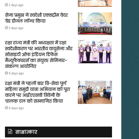
3 days ago
सेना प्रमुख ने स्वदेशी एक्सट्रीम वेदर
ग्रेड डीजल लॉन्च किया
5 days ago
रक्षा राज्य मंत्री की अध्यक्षता में रक्षा
स्वदेशीकरण पर भारतीय वायुसेना और
सोसाइटी ऑफ इंडियन डिफेंस
मैन्युफैक्चरर्स का संयुक्त सेमिनार-
संकल्प आयोजित
6 days ago
रक्षा मंत्री ने पहली बार त्रि-सेवा पूर्ण
महिला समुद्री यात्रा अभियान को पूरा
करने पर आईएएसवी त्रिवेनी के
चालक दल को सम्मानित किया
6 days ago
साक्षात्कार