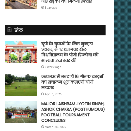
और सड़कों को मिलेगी रफ्तार
1 day ago
खेल
यूपी के युवाओं के लिए सुनहरा
अवसर, मेजर ध्यानचंद खेल
विश्वविद्यालय के पीजी डिप्लोमा की
मान्यता उच्च स्तर की
3 weeks ago
लखनऊ में जल्द ही 16 गोल्फ कार्ट्स
का संचालन शुरू कराएगी योगी
सरकार
April 1, 2025
MAJOR LAISHRAM JYOTIN SINGH,
ASHOK CHAKRA (POSTHUMOUS)
FOOTBALL TOURNAMENT
CONCLUDES
March 26, 2025