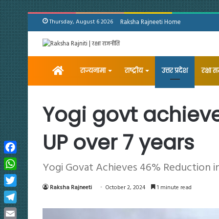
Thursday, August 6 2026
Raksha Rajneeti Home
Home
राज्यनामा
राष्ट्रीय
उत्तर प्रदेश
रक्षा 
Yogi govt achieve
UP over 7 years
Facebook
Yogi Govat Achieves 46% Reduction in
WhatsApp
Raksha Rajneeti
October 2, 2024
1 minute read
Twitter
Telegram