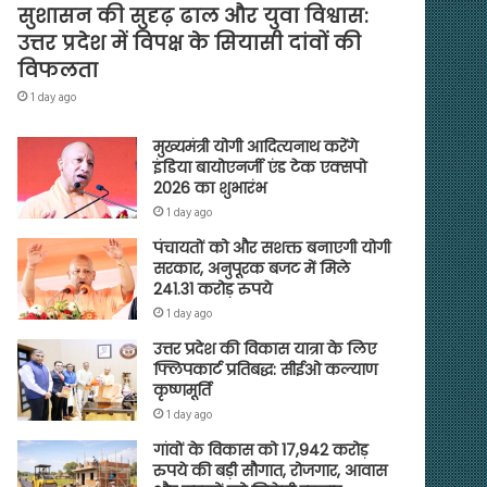
सुशासन की सुदृढ़ ढाल और युवा विश्वास:
उत्तर प्रदेश में विपक्ष के सियासी दांवों की
विफलता
1 day ago
मुख्यमंत्री योगी आदित्यनाथ करेंगे
इंडिया बायोएनर्जी एंड टेक एक्सपो
2026 का शुभारंभ
1 day ago
पंचायतों को और सशक्त बनाएगी योगी
सरकार, अनुपूरक बजट में मिले
241.31 करोड़ रुपये
1 day ago
उत्तर प्रदेश की विकास यात्रा के लिए
फ्लिपकार्ट प्रतिबद्ध: सीईओ कल्याण
कृष्णमूर्ति
1 day ago
गांवों के विकास को 17,942 करोड़
रुपये की बड़ी सौगात, रोजगार, आवास