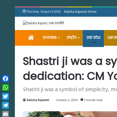
Thursday, August 6 2026
Raksha Rajneeti Home
Home
राज्यनामा
राष्ट्रीय
उत्तर प्रदेश
रक्षा 
Shastri ji was a s
dedication: CM Y
Facebook
Shastri ji was a symbol of simplicity, 
WhatsApp
Raksha Rajneeti
October 2, 2024
1 minute read
Twitter
Telegram