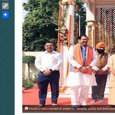
Email
Copy
Link
Share
Shastri ji was a symbol of simplicity, morality, purity and dedicati