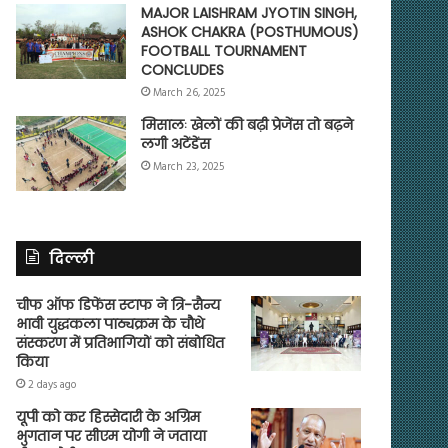
MAJOR LAISHRAM JYOTIN SINGH,
ASHOK CHAKRA (POSTHUMOUS)
FOOTBALL TOURNAMENT
CONCLUDES
March 26, 2025
मिसालः खेलों की बढ़ी प्रेजेंस तो बढ़ने
लगी अटेंडेंस
March 23, 2025
दिल्ली
चीफ ऑफ डिफेंस स्टाफ ने त्रि-सैन्य
भावी युद्धकला पाठ्यक्रम के चौथे
संस्करण में प्रतिभागियों को संबोधित
किया
2 days ago
यूपी को कर हिस्सेदारी के अग्रिम
भुगतान पर सीएम योगी ने जताया