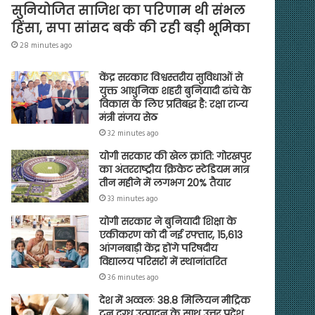
सुनियोजित साजिश का परिणाम थी संभल
हिंसा, सपा सांसद बर्क की रही बड़ी भूमिका
28 minutes ago
केंद्र सरकार विश्वस्तरीय सुविधाओं से
युक्त आधुनिक शहरी बुनियादी ढांचे के
विकास के लिए प्रतिबद्ध है: रक्षा राज्य
मंत्री संजय सेठ
32 minutes ago
योगी सरकार की खेल क्रांति: गोरखपुर
का अंतरराष्ट्रीय क्रिकेट स्टेडियम मात्र
तीन महीने में लगभग 20% तैयार
33 minutes ago
योगी सरकार ने बुनियादी शिक्षा के
एकीकरण को दी नई रफ्तार, 15,613
आंगनबाड़ी केंद्र होंगे परिषदीय
विद्यालय परिसरों में स्थानांतरित
36 minutes ago
देश में अव्वलः 38.8 मिलियन मीट्रिक
टन दुग्ध उत्पादन के साथ उत्तर प्रदेश