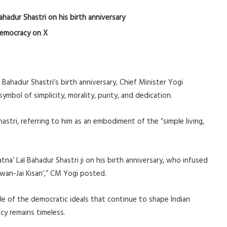
ahadur Shastri on his birth anniversary
 democracy on X
Bahadur Shastri’s birth anniversary, Chief Minister Yogi
ymbol of simplicity, morality, purity, and dedication.
astri, referring to him as an embodiment of the “simple living,
tna’ Lal Bahadur Shastri ji on his birth anniversary, who infused
wan-Jai Kisan’,” CM Yogi posted.
ple of the democratic ideals that continue to shape Indian
acy remains timeless.