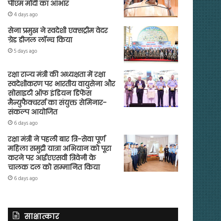
पीएम मोदी का आभार
4 days ago
सेना प्रमुख ने स्वदेशी एक्सट्रीम वेदर
ग्रेड डीजल लॉन्च किया
5 days ago
रक्षा राज्य मंत्री की अध्यक्षता में रक्षा
स्वदेशीकरण पर भारतीय वायुसेना और
सोसाइटी ऑफ इंडियन डिफेंस
मैन्युफैक्चरर्स का संयुक्त सेमिनार-
संकल्प आयोजित
6 days ago
रक्षा मंत्री ने पहली बार त्रि-सेवा पूर्ण
महिला समुद्री यात्रा अभियान को पूरा
करने पर आईएएसवी त्रिवेनी के
चालक दल को सम्मानित किया
6 days ago
साक्षात्कार