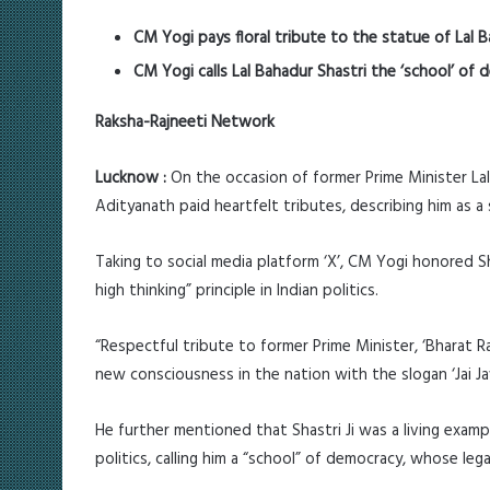
CM Yogi pays floral tribute to the statue of Lal B
CM Yogi calls Lal Bahadur Shastri the ‘school’ of
Raksha-Rajneeti Network
Lucknow :
On the occasion of former Prime Minister Lal 
Adityanath paid heartfelt tributes, describing him as a s
Taking to social media platform ‘X’, CM Yogi honored Sh
high thinking” principle in Indian politics.
“Respectful tribute to former Prime Minister, ‘Bharat Ra
new consciousness in the nation with the slogan ‘Jai Ja
He further mentioned that Shastri Ji was a living exam
politics, calling him a “school” of democracy, whose leg