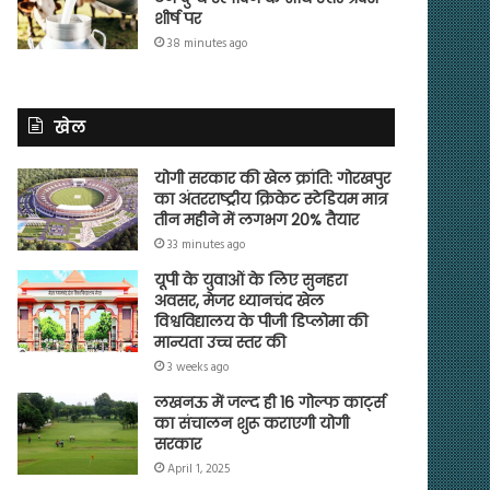
शीर्ष पर
38 minutes ago
खेल
योगी सरकार की खेल क्रांति: गोरखपुर
का अंतरराष्ट्रीय क्रिकेट स्टेडियम मात्र
तीन महीने में लगभग 20% तैयार
33 minutes ago
यूपी के युवाओं के लिए सुनहरा
अवसर, मेजर ध्यानचंद खेल
विश्वविद्यालय के पीजी डिप्लोमा की
मान्यता उच्च स्तर की
3 weeks ago
लखनऊ में जल्द ही 16 गोल्फ कार्ट्स
का संचालन शुरू कराएगी योगी
सरकार
April 1, 2025