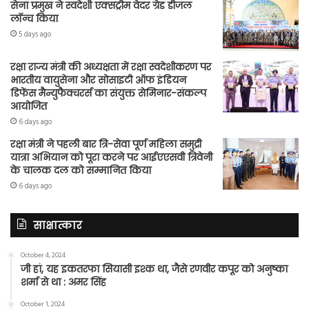
सेना प्रमुख ने स्वदेशी एक्सट्रीम वेदर ग्रेड डीजल
लॉन्च किया
5 days ago
रक्षा राज्य मंत्री की अध्यक्षता में रक्षा स्वदेशीकरण पर
भारतीय वायुसेना और सोसाइटी ऑफ इंडियन
डिफेंस मैन्युफैक्चरर्स का संयुक्त सेमिनार-संकल्प
आयोजित
6 days ago
रक्षा मंत्री ने पहली बार त्रि-सेवा पूर्ण महिला समुद्री
यात्रा अभियान को पूरा करने पर आईएएसवी त्रिवेनी
के चालक दल को सम्मानित किया
6 days ago
साक्षात्कार
October 4, 2024
जी हां, यह इकतरफा सियासी इश्क था, जैसे रणवीर कपूर को अनुष्का
शर्मा से था : अमर सिंह
October 1, 2024