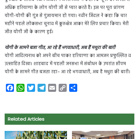
अधिक हरियाणा के लोग योगी जी से प्यार करते हैं। इस पर पूरा प्रांगण
योगी-योगी की गूंज से गुंजायमान हो गया। नवीन जिंदल ने कहा कि चार
महीने पहले लोकसभा चुनाव में कुरुक्षेत्र आकर मेरे लिए प्रचार किया। मेरी
जीत योगी जी के कारण हुई।
योगी के सामने बजा गीत, आ रहे हैं भगवाधारी, अब हैं मथुरा की बारी
योगी आदित्यनाथ को अपने बीच पाकर हरियाणा का आमजन प्रफुल्लित व
उत्साहित दिखा। शाहबाद में पहली जनसभा में संबोधन के उपरांत सीएम
योगी के सामने गीत बजता रहा– आ रहे भगवाधारी, अब है मथुरा की बारी।
F
W
T
T
E
C
S
a
h
w
e
m
o
h
c
a
i
l
a
p
a
e
t
t
e
i
y
r
Related Articles
b
s
t
g
l
L
e
o
A
e
r
i
o
p
r
a
n