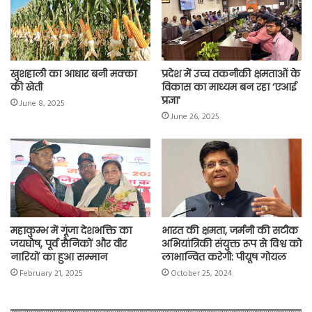
k
p
m
k
खुशहाली का आधार बनी मक्का
प्रदेश में उच्च तकनीकी क्षमताओं के
की खेती
विकास का माध्यम बन रहा ‘एआई
प्रज्ञा’
June 8, 2025
June 26, 2025
महाकुम्भ में गूंजा देशभक्ति का
भारत की क्षमता, जर्मनी की सटीक
जयघोष, पूर्व सैनिकों और वीर
अभियांत्रिकी संयुक्त रूप से विश्व को
नारियों का हुआ सम्मान
लाभान्वित करेगी: पीयूष गोयल
February 21, 2025
October 25, 2024